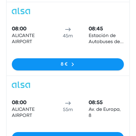
Auto
08:00
08:45
ALICANTE
Estación de
45m
AIRPORT
Autobuses de
Benidorm
Sem etiquetas
8 €
Auto
08:00
08:55
ALICANTE
Av. de Europa,
55m
AIRPORT
8
Sem etiquetas