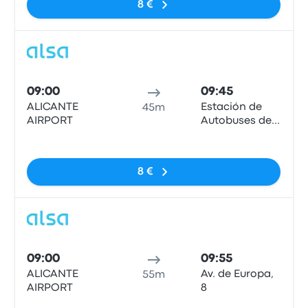
8 €
Auto
09:00
09:45
ALICANTE
Estación de
45m
AIRPORT
Autobuses de
Benidorm
Sem etiquetas
8 €
Auto
09:00
09:55
ALICANTE
Av. de Europa,
55m
AIRPORT
8
Sem etiquetas