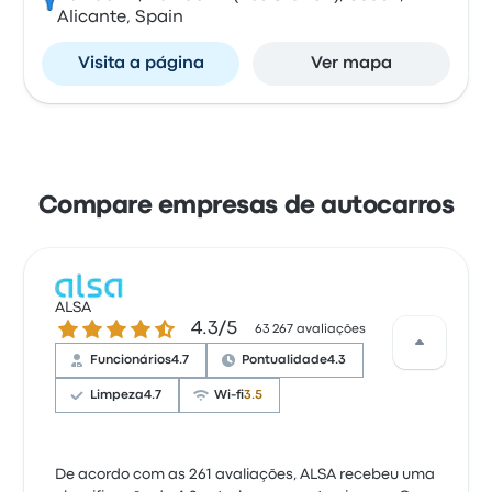
Alicante, Spain
Visita a página
Ver mapa
Compare empresas de autocarros
ALSA
4.3 de 5 estrelas
4.3/5
63 267 avaliações
Funcionários
4.7
Pontualidade
4.3
Limpeza
4.7
Wi-fi
3.5
De acordo com as 261 avaliações, ALSA recebeu uma