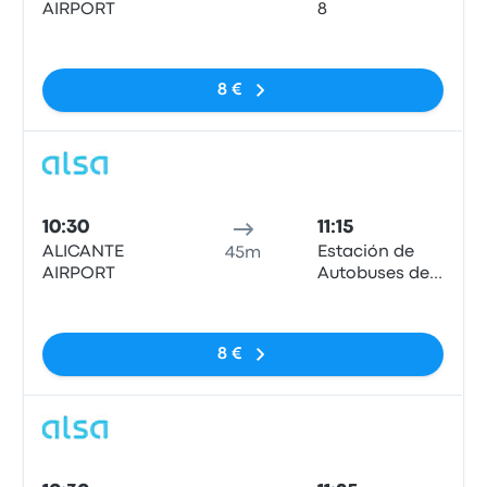
AIRPORT
8
Sem etiquetas
8 €
Auto
10:30
11:15
ALICANTE
Estación de
45m
AIRPORT
Autobuses de
Benidorm
Sem etiquetas
8 €
Auto