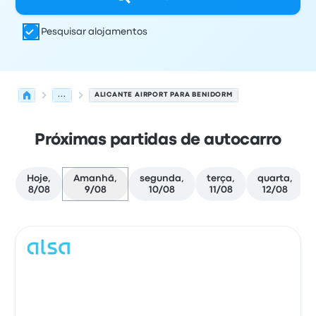
Pesquisar alojamentos
...
ALICANTE AIRPORT PARA BENIDORM
Próximas partidas de autocarro
Hoje,
Amanhã,
segunda,
terça,
quarta,
8/08
9/08
10/08
11/08
12/08
Próximas partidas de Alicante para Benidorm em 9 de 
Operado por
Tipo de veículo
hora de partida
Local de pa
Auto