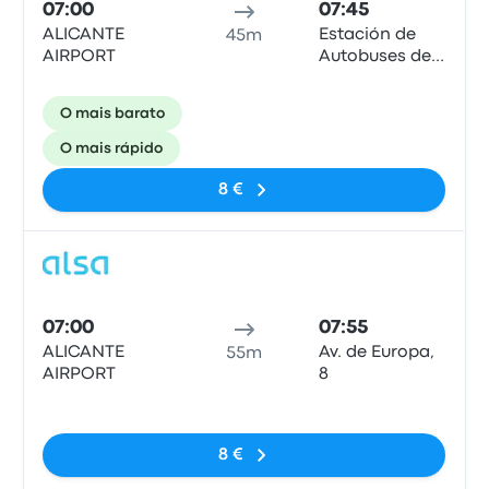
07:00
07:45
ALICANTE
Estación de
45m
AIRPORT
Autobuses de
Benidorm
O mais barato
O mais rápido
8 €
Auto
07:00
07:55
ALICANTE
Av. de Europa,
55m
AIRPORT
8
Sem etiquetas
8 €