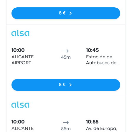
8 €
Auto
10:00
10:45
ALICANTE
Estación de
45m
AIRPORT
Autobuses de
Benidorm
Sem etiquetas
8 €
Auto
10:00
10:55
ALICANTE
Av. de Europa,
55m