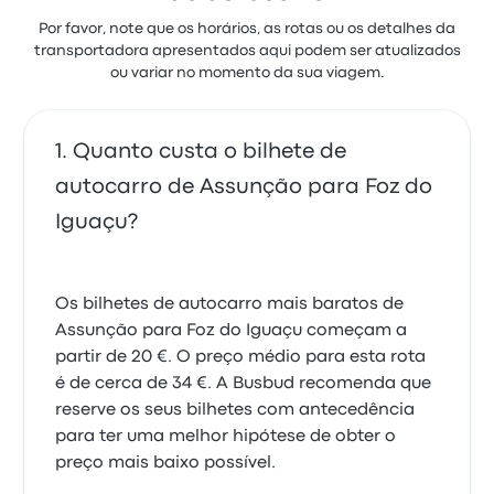
Saulo Bores E.
23 de novembro de 2025
Por favor, note que os horários, as rotas ou os detalhes da
transportadora apresentados aqui podem ser atualizados
ou variar no momento da sua viagem.
Bom serviço, ótimo ônibus e viagem tranquila. A
temperatura do ônibus estava muito baixa e foi
desconfortável.
Quanto custa o bilhete de
4.0 de 5 estrelas
Bruno C.
autocarro de Assunção para Foz do
15 de fevereiro de 2025
Iguaçu?
Os bilhetes de autocarro mais baratos de
Assunção para Foz do Iguaçu começam a
partir de 20 €. O preço médio para esta rota
é de cerca de 34 €. A Busbud recomenda que
reserve os seus bilhetes com antecedência
para ter uma melhor hipótese de obter o
preço mais baixo possível.