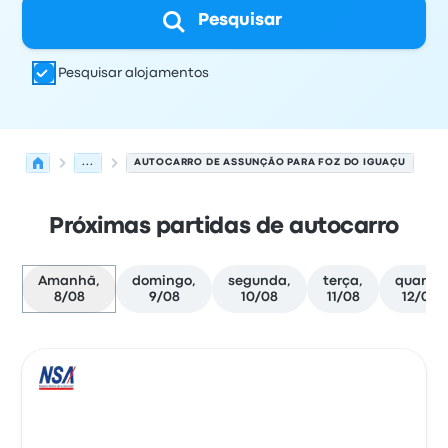
Pesquisar
Pesquisar alojamentos
...
AUTOCARRO DE ASSUNÇÃO PARA FOZ DO IGUAÇU
Próximas partidas de autocarro
Amanhã,
domingo,
segunda,
terça,
quarta,
8/08
9/08
10/08
11/08
12/08
Próximas partidas de Assunção para Foz do Iguaçu em 
Operado por
Tipo de veículo
hora de partida
Local de pa
Auto