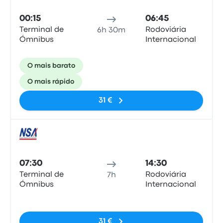
00:15
06:45
Terminal de
Rodoviária
6h 30m
Ómnibus
Internacional
O mais barato
O mais rápido
31 €
Auto
07:30
14:30
Terminal de
Rodoviária
7h
Ómnibus
Internacional
Sem etiquetas
31 €