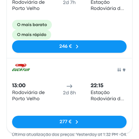
Rodoviária de
Estação
2d 7h
Porto Velho
Rodoviária de
Curitiba
O mais barato
O mais rápido
246 €
Auto
13:00
22:15
Rodoviária de
Estação
2d 8h
Porto Velho
Rodoviária de
Curitiba
Sem etiquetas
277 €
Última atualização dos preços: Yesterday at 1:32 PM -04.