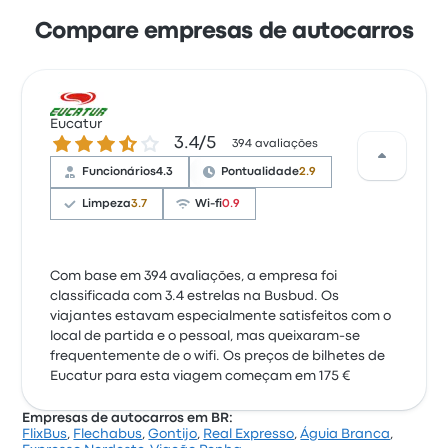
Compare empresas de autocarros
Eucatur
3.4 de 5 estrelas
3.4/5
394 avaliações
Funcionários
4.3
Pontualidade
2.9
Limpeza
3.7
Wi-fi
0.9
Com base em 394 avaliações, a empresa foi
classificada com 3.4 estrelas na Busbud. Os
viajantes estavam especialmente satisfeitos com o
local de partida e o pessoal, mas queixaram-se
frequentemente de o wifi. Os preços de bilhetes de
Eucatur para esta viagem começam em 175 €
Empresas de autocarros em BR:
FlixBus
,
Flechabus
,
Gontijo
,
Real Expresso
,
Águia Branca
,