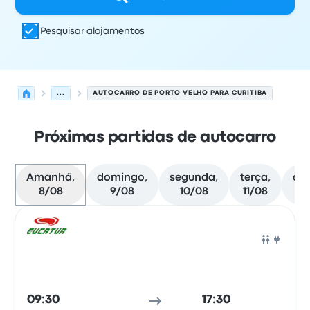
Pesquisar alojamentos
...
AUTOCARRO DE PORTO VELHO PARA CURITIBA
Próximas partidas de autocarro
Amanhã,
domingo,
segunda,
terça,
qua
8/08
9/08
10/08
11/08
12
Próximas partidas de Porto Velho para Curitiba em 8 de
Operado por
Tipo de veículo
hora de partida
Local de pa
Auto
09:30
17:30