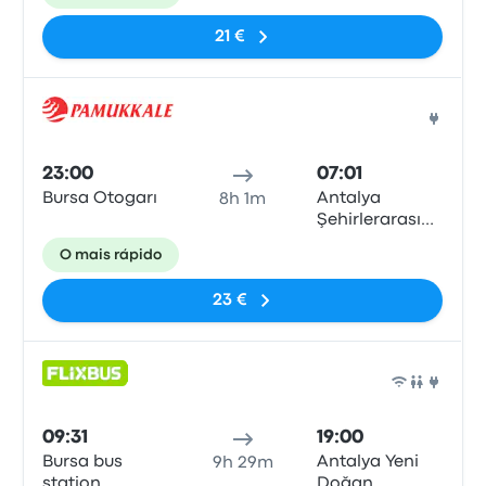
Terminali
21 €
Auto
23:00
07:01
Bursa Otogarı
Antalya
8h 1m
Şehirlerarası
Otobüs
O mais rápido
Terminali
23 €
Auto
09:31
19:00
Bursa bus
Antalya Yeni
9h 29m
station
Doğan