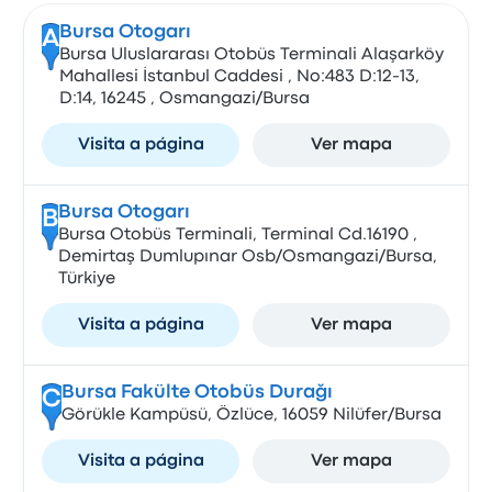
Bursa Otogarı
A
Bursa Uluslararası Otobüs Terminali Alaşarköy
Mahallesi İstanbul Caddesi , No:483 D:12-13,
D:14, 16245 , Osmangazi/Bursa
Visita a página
Ver mapa
Bursa Otogarı
B
Bursa Otobüs Terminali, Terminal Cd.16190 ,
Demirtaş Dumlupınar Osb/Osmangazi/Bursa,
Türkiye
Visita a página
Ver mapa
Bursa Fakülte Otobüs Durağı
C
Görükle Kampüsü, Özlüce, 16059 Nilüfer/Bursa
Visita a página
Ver mapa