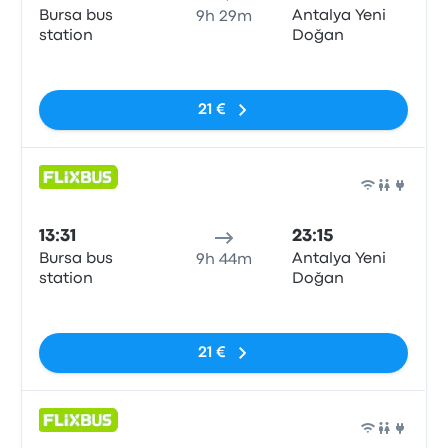
Bursa bus
Antalya Yeni
9h 29m
station
Doğan
Sem etiquetas
21 €
Auto
13:31
23:15
Bursa bus
Antalya Yeni
9h 44m
station
Doğan
Sem etiquetas
21 €
Auto