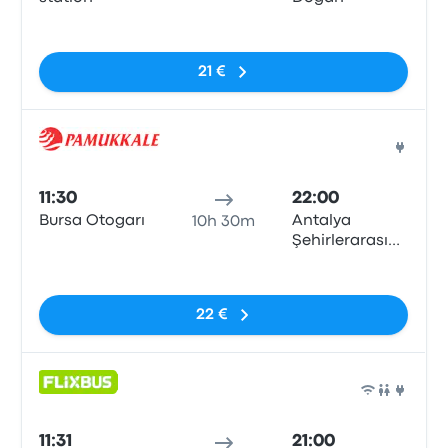
Sem etiquetas
21 €
Auto
11:30
22:00
Bursa Otogarı
Antalya
10h 30m
Şehirlerarası
Otobüs
Sem etiquetas
Terminali
22 €
Auto
11:31
21:00