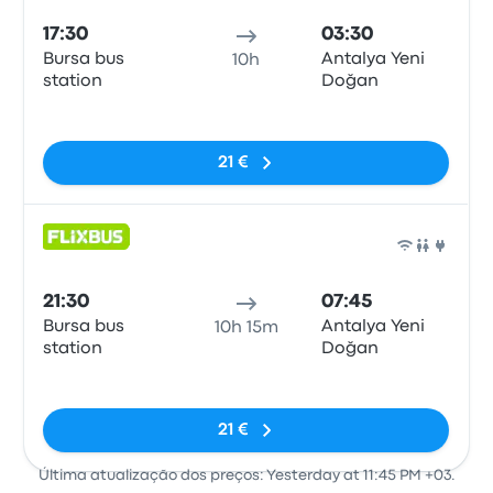
17:30
03:30
Bursa bus
Antalya Yeni
10h
station
Doğan
Sem etiquetas
21 €
Auto
21:30
07:45
Bursa bus
Antalya Yeni
10h 15m
station
Doğan
Sem etiquetas
21 €
Última atualização dos preços: Yesterday at 11:45 PM +03.