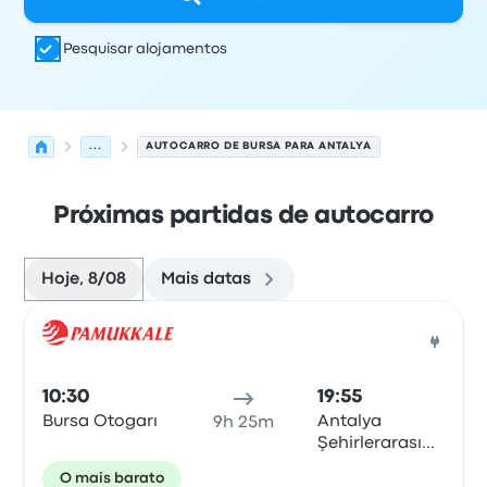
Pesquisar alojamentos
...
AUTOCARRO DE BURSA PARA ANTALYA
Próximas partidas de autocarro
Hoje, 8/08
Mais datas
Próximas partidas de Bursa para Antalya em 8 de agost
Operado por
Tipo de veículo
hora de partida
Local de pa
Auto
10:30
19:55
Bursa Otogarı
Antalya
9h 25m
Şehirlerarası
Otobüs
O mais barato