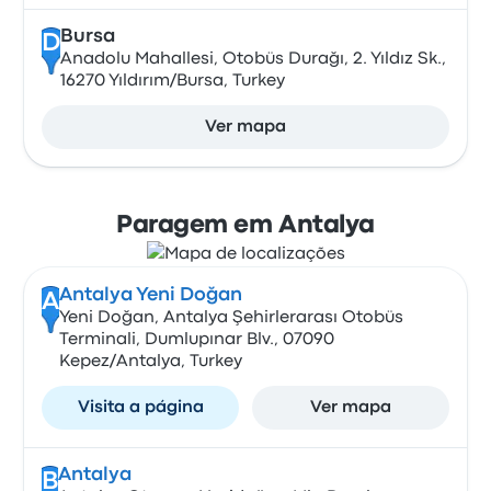
Bursa
D
Anadolu Mahallesi, Otobüs Durağı, 2. Yıldız Sk.,
16270 Yıldırım/Bursa, Turkey
Ver mapa
Paragem em Antalya
Antalya Yeni Doğan
A
Yeni Doğan, Antalya Şehirlerarası Otobüs
Terminali, Dumlupınar Blv., 07090
Kepez/Antalya, Turkey
Visita a página
Ver mapa
Antalya
B