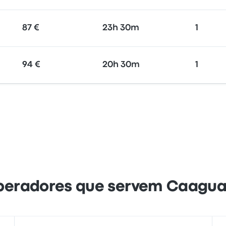
87 €
23h 30m
1
94 €
20h 30m
1
eradores que servem Caagu