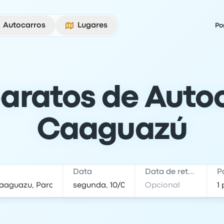
Autocarros
Lugares
Po
baratos de Auto
Caaguazú
Data
Data de retorno
P