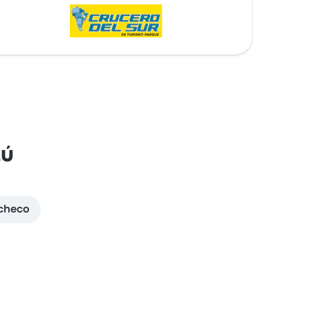
zú
acheco