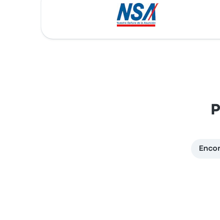
P
Encon