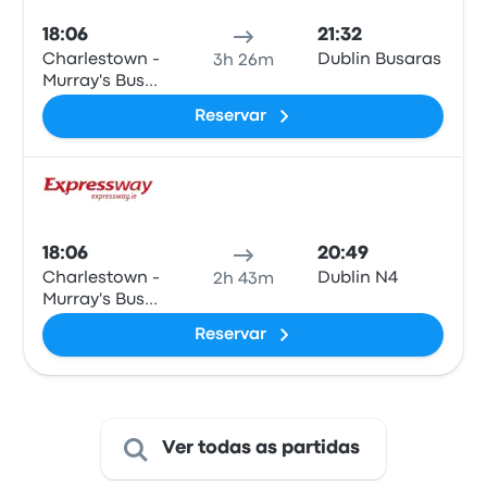
18:06
21:32
Charlestown -
Dublin Busaras
3h 26m
Murray's Bus
Stop
Reservar
Auto
18:06
20:49
Charlestown -
Dublin N4
2h 43m
Murray's Bus
Stop
Reservar
Ver todas as partidas