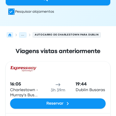
Pesquisar alojamentos
...
AUTOCARRO DE CHARLESTOWN PARA DUBLIN
Viagens vistas anteriormente
Próximas partidas de Charlestown para Dublin em 8 de
Operado por
Tipo de veículo
hora de partida
Local de pa
Auto
16:05
19:44
Charlestown -
Dublin Busaras
3h 39m
Murray's Bus
Stop
Reservar