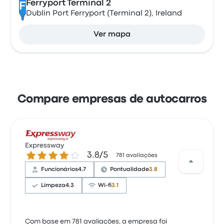
Ferryport Terminal 2
F
Dublin Port Ferryport (Terminal 2), Ireland
Ver mapa
Compare empresas de autocarros
Expressway
3.8 de 5 estrelas
3.8/5
781 avaliações
Funcionários
4.7
Pontualidade
3.8
Limpeza
4.3
Wi-fi
3.1
Com base em 781 avaliações, a empresa foi