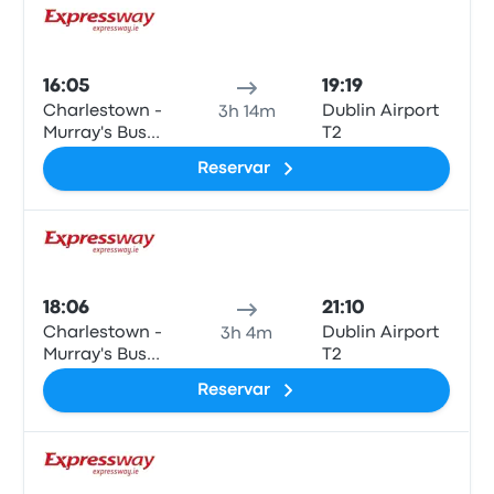
Auto
16:05
19:19
Charlestown -
Dublin Airport
3h 14m
Murray's Bus
T2
Stop
Reservar
Auto
18:06
21:10
Charlestown -
Dublin Airport
3h 4m
Murray's Bus
T2
Stop
Reservar
Auto