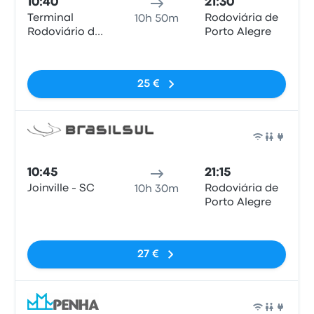
10:40
21:30
Terminal
Rodoviária de
10h 50m
Rodoviário de
Porto Alegre
Joinville
Sem etiquetas
25 €
Auto
10:45
21:15
Joinville - SC
Rodoviária de
10h 30m
Porto Alegre
Sem etiquetas
27 €