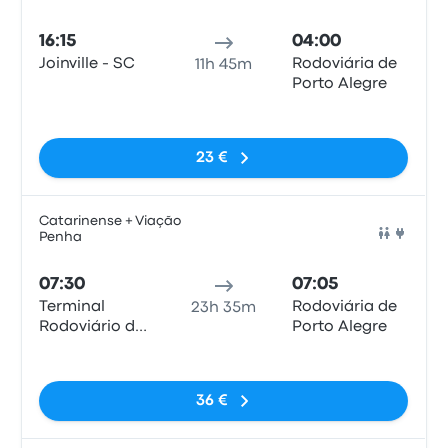
Auto
16:15
04:00
Joinville - SC
Rodoviária de
11h 45m
Porto Alegre
Sem etiquetas
23 €
Catarinense + Viação
Penha
Auto
07:30
07:05
Terminal
Rodoviária de
23h 35m
Rodoviário de
Porto Alegre
Joinville
Sem etiquetas
36 €