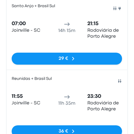
Santo Anjo + Brasil Sul
Auto
07:00
21:15
Joinville - SC
Rodoviária de
14h 15m
Porto Alegre
Sem etiquetas
29 €
Reunidas + Brasil Sul
Auto
11:55
23:30
Joinville - SC
Rodoviária de
11h 35m
Porto Alegre
Sem etiquetas
36 €