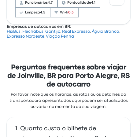
local de partida e o acesso ao bilhete, mas
Funcionários
4.7
Pontualidade
4.1
queixaram-se frequentemente de o wifi. Os preços
de bilhetes de Expresso Nordeste para esta viagem
Limpeza
4.5
Wi-fi
0.3
começam em 44 €
Empresas de autocarros em BR:
FlixBus
,
Flechabus
,
Gontijo
,
Real Expresso
,
Águia Branca
,
Com base em 104 avaliações, a empresa foi
Expresso Nordeste
,
Viação Penha
classificada com 4.5 estrelas na Busbud. Os
viajantes estavam especialmente satisfeitos com o
acesso ao bilhete e o pessoal, mas queixaram-se
frequentemente de o wifi. Os preços de bilhetes de
Santo Anjo para esta viagem começam em 24 €
Perguntas frequentes sobre viajar
de Joinville, BR para Porto Alegre, RS
de autocarro
Por favor, note que os horários, as rotas ou os detalhes da
transportadora apresentados aqui podem ser atualizados
ou variar no momento da sua viagem.
Quanto custa o bilhete de