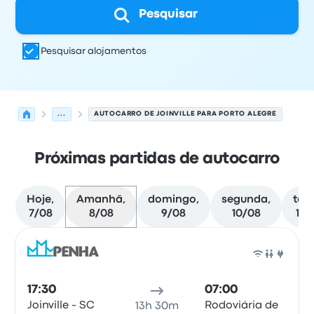
Pesquisar
Pesquisar alojamentos
...
AUTOCARRO DE JOINVILLE PARA PORTO ALEGRE
Próximas partidas de autocarro
Hoje,
Amanhã,
domingo,
segunda,
terç
7/08
8/08
9/08
10/08
11/
Próximas partidas de Joinville para Porto Alegre em 8 d
Operado por
Tipo de veículo
hora de partida
Local de pa
Auto
17:30
07:00
Joinville - SC
Rodoviária de
13h 30m