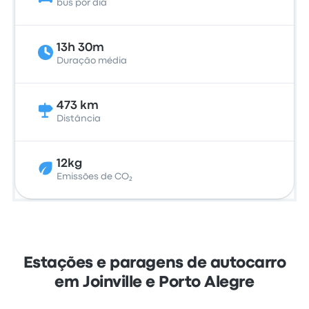
bus por dia
13h 30m
Duração média
473 km
Distância
12kg
Emissões de CO₂
Estações e paragens de autocarro
em Joinville e Porto Alegre