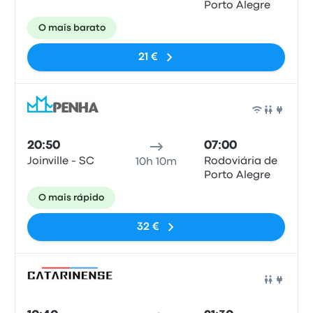
Porto Alegre
O mais barato
21 €
Auto
20:50
07:00
Joinville - SC
Rodoviária de
10h 10m
Porto Alegre
O mais rápido
32 €
Auto