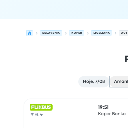
ESLOVENIA
KOPER
LIUBLIANA
AUT
Hoje, 7/08
Amanh
Próximas partidas de Koper para Liubliana em 
Operado por
Tipo de veículo
hora de partida
Loc
19:51
Koper Banka
Autocarro