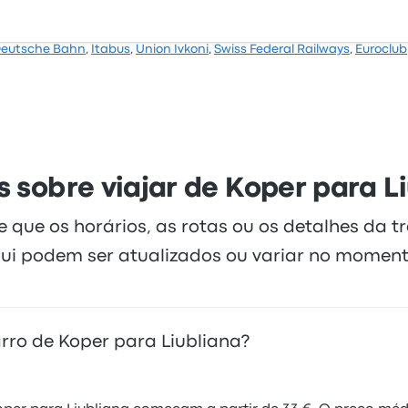
eutsche Bahn
,
Itabus
,
Union Ivkoni
,
Swiss Federal Railways
,
Euroclub
 sobre viajar de Koper para L
te que os horários, as rotas ou os detalhes da 
ui podem ser atualizados ou variar no moment
rro de Koper para Liubliana?