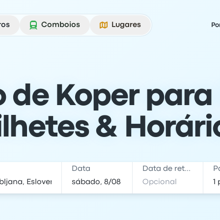
ros
Comboios
Lugares
Po
 de Koper para 
ilhetes & Horári
Data
Data de retorno
P