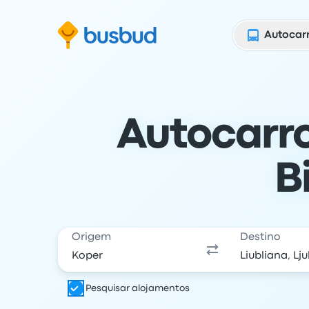
para o formulário de pesquisa
Saltar para o conteúdo
Saltar para o rodapé
Autocar
Autocarro
B
Origem
Destino
Pesquisar alojamentos