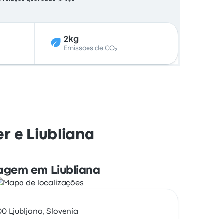
2kg
Emissões de CO₂
r e Liubliana
agem em Liubliana
0 Ljubljana, Slovenia