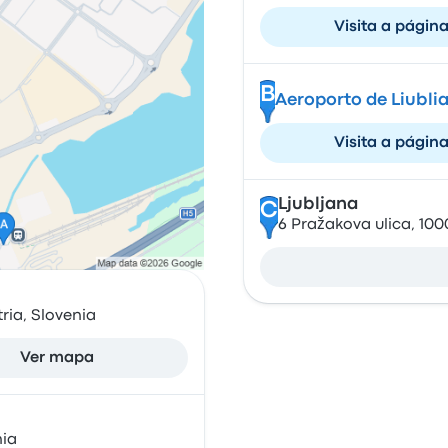
Visita a págin
B
Aeroporto de Liubli
Visita a págin
Ljubljana
C
6 Pražakova ulica, 100
ria, Slovenia
Ver mapa
nia