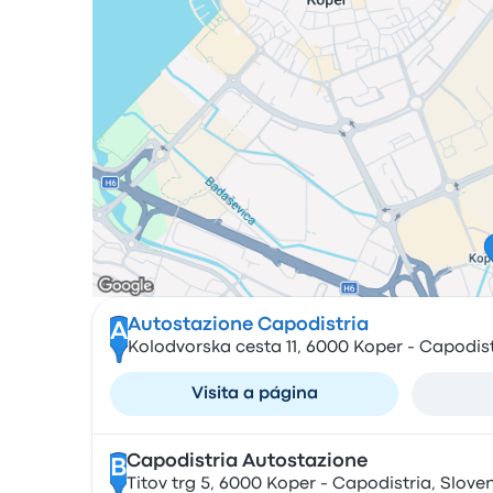
Autostazione Capodistria
A
Kolodvorska cesta 11, 6000 Koper - Capodist
Visita a página
Capodistria Autostazione
B
Titov trg 5, 6000 Koper - Capodistria, Slove