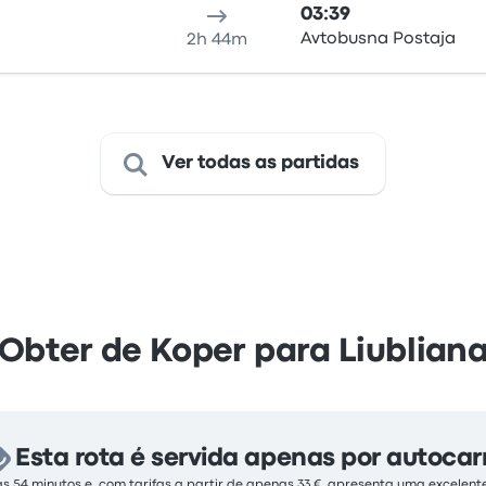
03:39
Avtobusna Postaja
2h 44m
Ver todas as partidas
Obter de Koper para Liublian
Esta rota é servida apenas por autocar
s 54 minutos e, com tarifas a partir de apenas 33 €, apresenta uma excelen