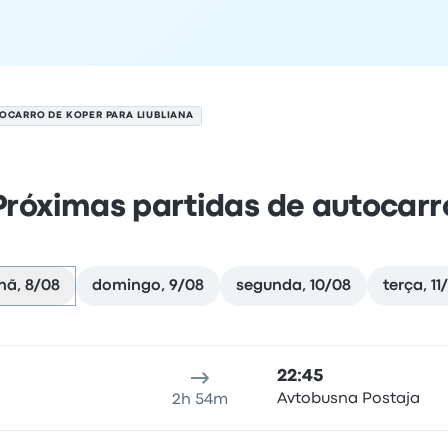
OCARRO DE KOPER PARA LIUBLIANA
Próximas partidas de autocarr
ã, 8/08
domingo, 9/08
segunda, 10/08
terça, 11
8 de agosto
al de partida
duração da viagem
hora de chegada
Local d
22:45
Avtobusna Postaja
2h 54m