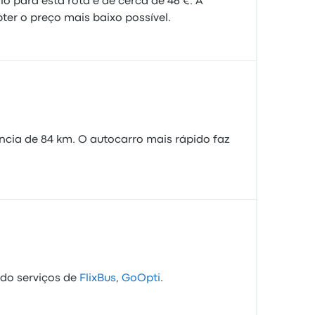
o para esta rota é de cerca de 46 €. A
er o preço mais baixo possível.
cia de 84 km. O autocarro mais rápido faz
ndo serviços de
FlixBus
,
GoOpti
.