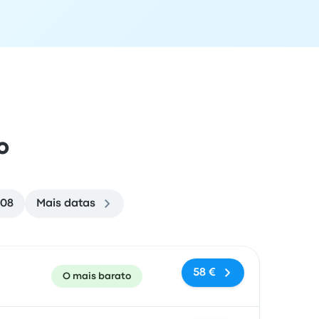
o
/08
Mais datas
e chegada
Recomendado
Preço e link de reserva
58 €
O mais barato