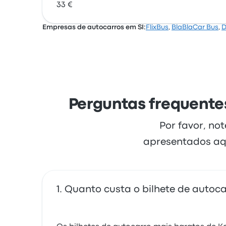
33 €
Empresas de autocarros em SI:
FlixBus
,
BlaBlaCar Bus
,
D
Perguntas frequentes
Por favor, no
apresentados aq
Quanto custa o bilhete de autoca