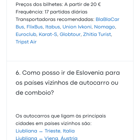
Preços dos bilhetes: A partir de 20 €
Frequência: 17 partidas diárias
Transportadoras recomendadas:
BlaBlaCar
Bus
,
FlixBus
,
Itabus
,
Union Ivkoni
,
Nomago
,
Euroclub
,
Karat-S
,
Globtour
,
Zhitia Turist
,
Tripst Air
Como posso ir de Eslovenia para
os países vizinhos de autocarro ou
de comboio?
Os autocarros que ligam às principais
cidades em países vizinhos são:
Liubliana ↔ Trieste, Italia
Liubliana ↔ Viena, Áustria