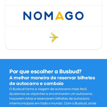
Por que escolher a Busbud?
A melhor maneira de reservar bilhetes
de autocarro e comboio
O Busbud torna a viagem de autocarro mais fácil.
Ajudamos os viajantes a encontrarem um autocarro,
traçarem rotas e reservarem bilhetes de autocarro
intermunicipais em todo o mundo. Com o Busbud, onde