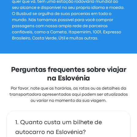
quer que vá, tem uma estação rodoviária mundial ao
seu alcance e disponível no seu próprio idioma e moeda.
O Busbud se orgulha de suas parcerias em todo o
mundo. Nós tornamos possível para você comprar
passagens com nossa ampla rede de parceiros
confiáveis, como a Cometa, Itapemirim, 1001, Expresso
Brasileiro, Costa Verde, Útil e muitos outras.
Perguntas frequentes sobre viajar
na Eslovénia
Por favor, note que os horários, as rotas ou os detalhes da
transportadora apresentados aqui podem ser atualizados
ou variar no momento da sua viagem.
Quanto custa um bilhete de
autocarro na Eslovénia?