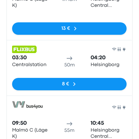
K)
Central
Station
Sem etiquetas
13 €
Auto
03:30
04:20
Centralstation
Helsingborg
50m
Sem etiquetas
8 €
Auto
09:50
10:45
Malmö C (Läge
Helsingborg
55m
K)
Central