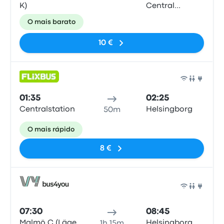
K)
Central
Station
O mais barato
10 €
Auto
01:35
02:25
Centralstation
Helsingborg
50m
O mais rápido
8 €
Auto
07:30
08:45
Malmö C (Läge
Helsingborg
1h 15m