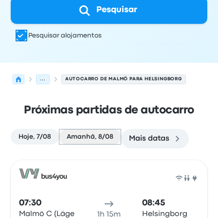
Pesquisar
Pesquisar alojamentos
...
AUTOCARRO DE MALMÖ PARA HELSINGBORG
Próximas partidas de autocarro
Hoje, 7/08
Amanhã, 8/08
Mais datas
Próximas partidas de Malmö para Helsingborg em 8 de
Operado por
Tipo de veículo
hora de partida
Local de pa
Auto
07:30
08:45
Malmö C (Läge
Helsingborg
1h 15m