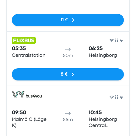
Station
Sem etiquetas
11 €
Auto
05:35
06:25
Centralstation
Helsingborg
50m
Sem etiquetas
8 €
Auto
09:50
10:45
Malmö C (Läge
Helsingborg
55m
K)
Central
Station
Sem etiquetas