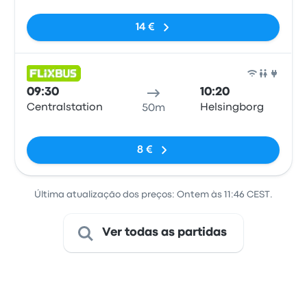
14 €
Auto
09:30
10:20
Centralstation
Helsingborg
50m
Sem etiquetas
8 €
Última atualização dos preços: Ontem às 11:46 CEST.
Ver todas as partidas