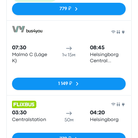
779 ₽
Авто
07:30
08:45
Malmö C (Läge
Helsingborg
1ч 15м
K)
Central
Station
Нет тегов
1 149 ₽
Авто
03:30
04:20
Centralstation
Helsingborg
50м
Нет тегов