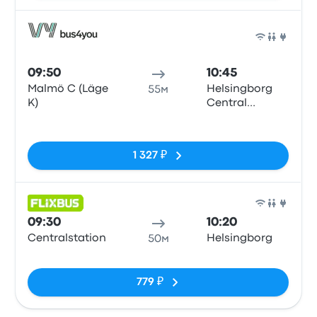
Авто
09:50
10:45
Malmö C (Läge
Helsingborg
55м
K)
Central
Station
Нет тегов
1 327 ₽
Авто
09:30
10:20
Centralstation
Helsingborg
50м
Нет тегов
779 ₽