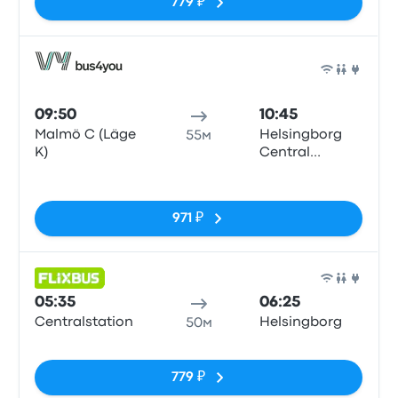
779 ₽
Авто
09:50
10:45
Malmö C (Läge
Helsingborg
55м
K)
Central
Station
Нет тегов
971 ₽
Авто
05:35
06:25
Centralstation
Helsingborg
50м
Нет тегов
779 ₽