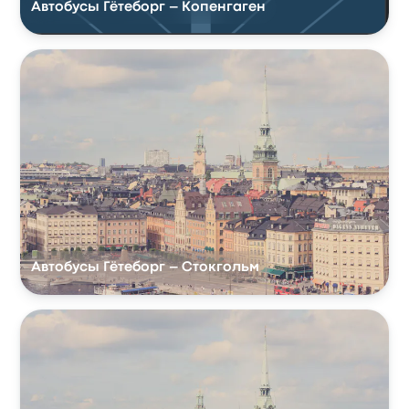
Автобусы Гётеборг – Копенгаген
Автобусы Гётеборг – Стокгольм