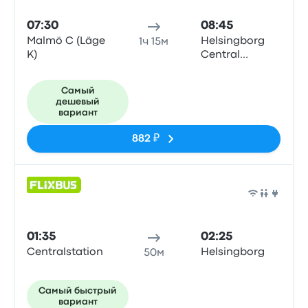
07:30
08:45
Malmö C (Läge
Helsingborg
1ч 15м
K)
Central
Station
Самый
дешевый
вариант
882 ₽
Авто
01:35
02:25
Centralstation
Helsingborg
50м
Самый быстрый
вариант