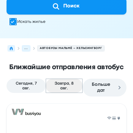
Поиск
Искать жилье
...
АВТОБУСЫ МАЛЬМЁ – ХЕЛЬСИНГБОРГ
Ближайшие отправления автобус
Сегодня, 7
Завтра, 8
Больше
авг.
авг.
дат
Следующие отправления из Мальмё в Хельсингборг н
Оператор
Тип транспортного средства
Время отправ
Авто