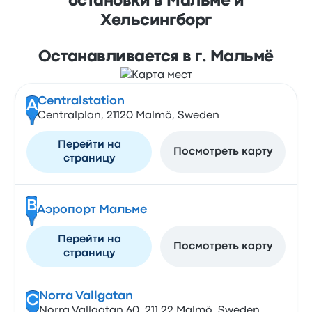
остановки в Мальмё и
Хельсингборг
Останавливается в г. Мальмё
Centralstation
A
Centralplan, 21120 Malmö, Sweden
Перейти на
Посмотреть карту
страницу
B
Аэропорт Мальме
Перейти на
Посмотреть карту
страницу
Norra Vallgatan
C
Norra Vallgatan 60, 211 22 Malmö, Sweden