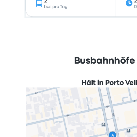
2
2
bus pro Tag
D
Busbahnhöfe u
Hält in Porto Ve