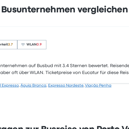
Busunternehmen vergleichen
rkeit
3.7
WLAN
0.9
nternehmen auf Busbud mit 3.4 Sternen bewertet. Reisende
aber oft über WLAN. Ticketpreise von Eucatur für diese Reis
l Expresso
,
Águia Branca
,
Expresso Nordeste
,
Viação Penha