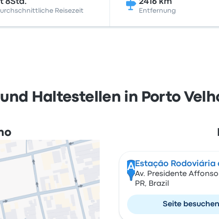
t 8Std.
2416 km
urchschnittliche Reisezeit
Entfernung
nd Haltestellen in Porto Velh
lho
Estação Rodoviária 
A
Av. Presidente Affonso
PR, Brazil
Seite besuche