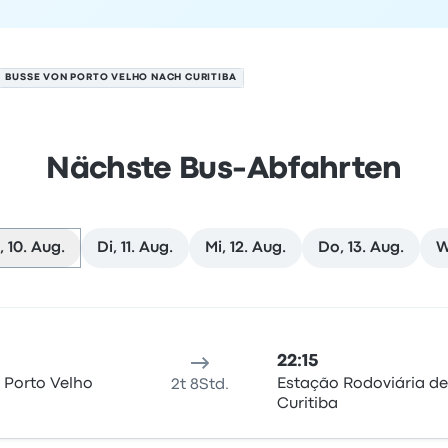
BUSSE VON PORTO VELHO NACH CURITIBA
Nächste Bus-Abfahrten
 10. Aug.
Di, 11. Aug.
Mi, 12. Aug.
Do, 13. Aug.
W
ba am 10. August
sort
Reisedauer
Ankunftszeit
Ankunftsort
Empfohlen
Preis 
22:15
 Porto Velho
Estação Rodoviária de
2t 8Std.
Curitiba