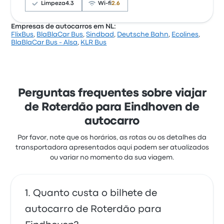
de FlixBus para esta viagem começam em 8 €
Limpeza
4.3
Wi-fi
2.6
Empresas de autocarros em NL:
FlixBus
,
BlaBlaCar Bus
,
Sindbad
,
Deutsche Bahn
,
Ecolines
,
Com base em 12484 avaliações, a empresa foi
BlaBlaCar Bus - Alsa
,
KLR Bus
classificada com 3.7 estrelas na Busbud. Os
viajantes estavam especialmente satisfeitos com o
acesso ao bilhete e a temperatura, mas queixaram-
se frequentemente de o wifi. Os preços de bilhetes
de BlaBlaCar Bus para esta viagem começam em
Perguntas frequentes sobre viajar
44 €
de Roterdão para Eindhoven de
autocarro
Por favor, note que os horários, as rotas ou os detalhes da
transportadora apresentados aqui podem ser atualizados
ou variar no momento da sua viagem.
Quanto custa o bilhete de
autocarro de Roterdão para