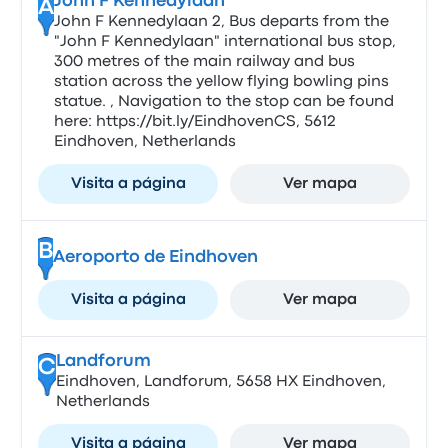
John F Kennedylaan
A
John F Kennedylaan 2, Bus departs from the
"John F Kennedylaan" international bus stop,
300 metres of the main railway and bus
station across the yellow flying bowling pins
statue. , Navigation to the stop can be found
here: https://bit.ly/EindhovenCS, 5612
Eindhoven, Netherlands
Visita a página
Ver mapa
B
Aeroporto de Eindhoven
Visita a página
Ver mapa
Landforum
C
Eindhoven, Landforum, 5658 HX Eindhoven,
Netherlands
Visita a página
Ver mapa