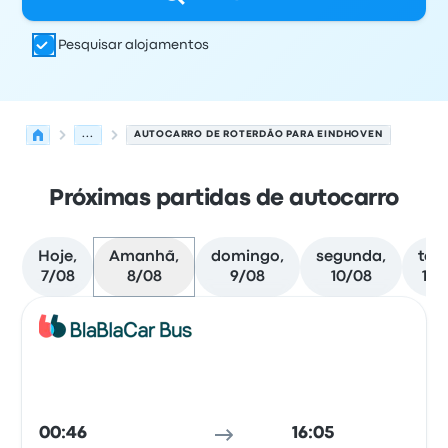
Pesquisar alojamentos
...
AUTOCARRO DE ROTERDÃO PARA EINDHOVEN
Próximas partidas de autocarro
Hoje,
Amanhã,
domingo,
segunda,
terç
7/08
8/08
9/08
10/08
11/
Próximas partidas de Roterdão para Eindhoven em 8 de
Operado por
Tipo de veículo
hora de partida
Local de pa
Auto
00:46
16:05