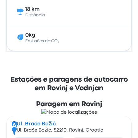
18 km
Distância
0kg
Emissões de CO₂
Estações e paragens de autocarro
em Rovinj e Vodnjan
Paragem em Rovinj
Ul. Braće Božić
A
Ul. Braće Božić, 52210, Rovinj, Croatia