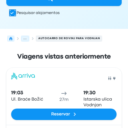
Pesquisar alojamentos
...
AUTOCARRO DE ROVINJ PARA VODNJAN
Viagens vistas anteriormente
Próximas partidas de Rovinj para Vodnjan em 8 de agos
Operado por
Tipo de veículo
hora de partida
Local de pa
Auto
19:03
19:30
Ul. Braće Božić
Istarska ulica
27m
Vodnjan
Reservar