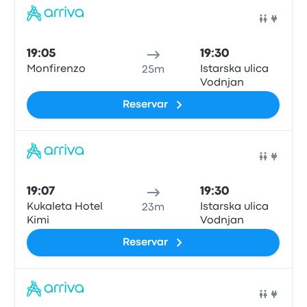
Auto
19:05
19:30
Monfirenzo
Istarska ulica
25m
Vodnjan
Reservar
Auto
19:07
19:30
Kukaleta Hotel
Istarska ulica
23m
Kimi
Vodnjan
Reservar
Auto