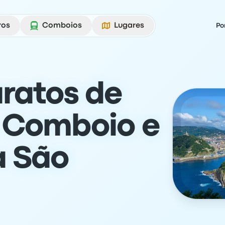
ros
Comboios
Lugares
Po
aratos de
, Comboio e
a São