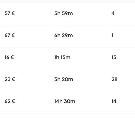
57 €
5h 59m
4
67 €
6h 29m
1
16 €
1h 15m
13
23 €
3h 20m
28
62 €
14h 30m
14