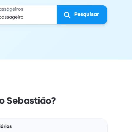
assageiros
Pesquisar
ão Sebastião?
Ações
iárias