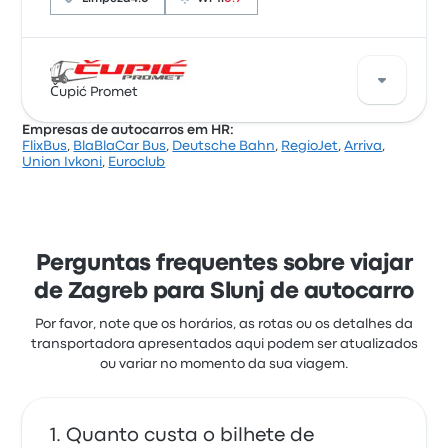
Com base em 25 avaliações, a empresa foi
classificada com 3.4 estrelas na Busbud. Os
Čupić Promet
viajantes estavam especialmente satisfeitos com o
Empresas de autocarros em HR:
pessoal e a temperatura, mas queixaram-se
FlixBus
,
BlaBlaCar Bus
,
Deutsche Bahn
,
RegioJet
,
Arriva
,
frequentemente de as tomadas elétricas. Os preços
Čupić Promet oferece 1 autocarros diários de Zagreb
Union Ivkoni
,
Euroclub
de bilhetes de Slunj para esta viagem começam em
para Slunj. Embora o preço médio desta viagem seja
14 €
16 €, pode encontrar bilhetes a partir de 16 €. A
viagem entre as duas cidades normalmente
demora cerca de 1 hora 40 minutos.
Perguntas frequentes sobre viajar
de Zagreb para Slunj de autocarro
Por favor, note que os horários, as rotas ou os detalhes da
transportadora apresentados aqui podem ser atualizados
ou variar no momento da sua viagem.
Quanto custa o bilhete de