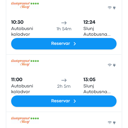
Auto
10:30
12:24
Autobusni
Slunj
1h 54m
kolodvor
Autobusna
postaja
Reservar
Auto
11:00
13:05
Autobusni
Slunj
2h 5m
kolodvor
Autobusna
postaja
Reservar
Auto