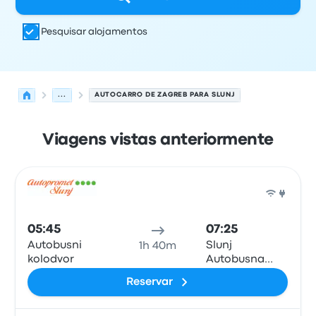
Pesquisar alojamentos
...
AUTOCARRO DE ZAGREB PARA SLUNJ
Viagens vistas anteriormente
Próximas partidas de Zagreb para Slunj em 9 de agosto
Operado por
Tipo de veículo
hora de partida
Local de pa
Auto
05:45
07:25
Autobusni
Slunj
1h 40m
kolodvor
Autobusna
postaja
Reservar