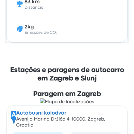
83 km
Distância
2kg
Emissões de CO₂
Estações e paragens de autocarro
em Zagreb e Slunj
Paragem em Zagreb
Autobusni kolodvor
A
Avenija Marina Držića 4, 10000, Zagreb,
Croatia