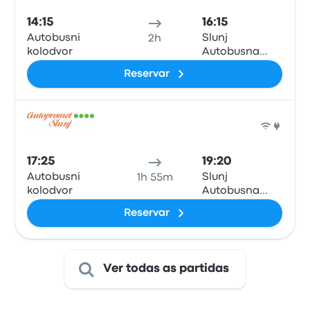
14:15
16:15
Autobusni
Slunj
2h
kolodvor
Autobusna
postaja
Reservar
Auto
17:25
19:20
Autobusni
Slunj
1h 55m
kolodvor
Autobusna
postaja
Reservar
Ver todas as partidas