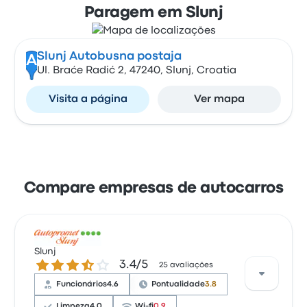
Paragem em Slunj
Slunj Autobusna postaja
A
Ul. Braće Radić 2, 47240, Slunj, Croatia
Visita a página
Ver mapa
Compare empresas de autocarros
Slunj
3.4 de 5 estrelas
3.4/5
25 avaliações
Funcionários
4.6
Pontualidade
3.8
Limpeza
4.0
Wi-fi
0.9