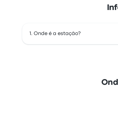
In
Onde é a estação?
O endereço de Barcelona Sants é Carrer de 
mapa.
Onde