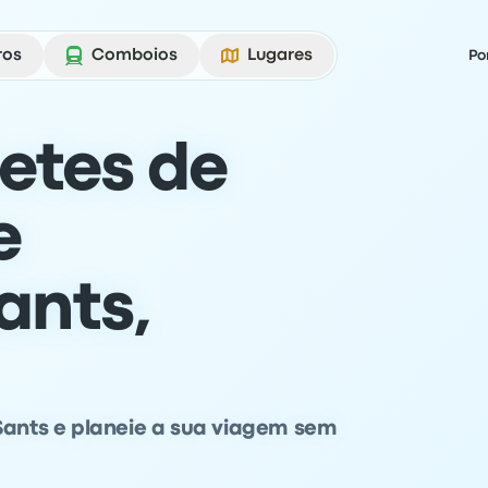
ros
Comboios
Lugares
Po
etes de
e
ants,
 Sants e planeie a sua viagem sem