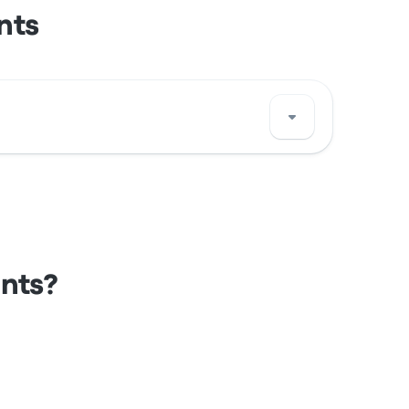
nts
a paragem de autocarro em/no Barcelona no
ants?