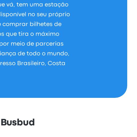
ue vá, tem uma estação
isponível no seu próprio
 comprar bilhetes de
s que tira o máximo
por meio de parcerias
iança de todo o mundo,
esso Brasileiro, Costa
 Busbud