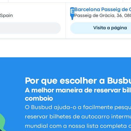
Barcelona Passeig de 
E
 Spain
Passeig de Gràcia, 36, 0
Visita a página
Por que escolher a Busb
A melhor maneira de reservar bil
comboio
O Busbud ajuda-o a facilmente pesqu
reservar bilhetes de autocarro inter
mundial com a nossa lista completa d