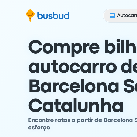
para o formulário de pesquisa
Saltar para o conteúdo
Saltar para o rodapé
Autocar
Compre bilh
autocarro d
Barcelona S
Catalunha
Encontre rotas a partir de Barcelona
esforço