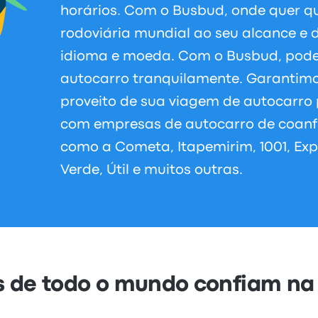
horários. Com o Busbud, onde quer q
rodoviária mundial ao seu alcance e d
idioma e moeda. Com o Busbud, pode
autocarro tranquilamente. Garantimo
proveito de sua viagem de autocarro 
com empresas de autocarro de coanf
como a Cometa, Itapemirim, 1001, Expr
Verde, Útil e muitos outras.
s de todo o mundo confiam na