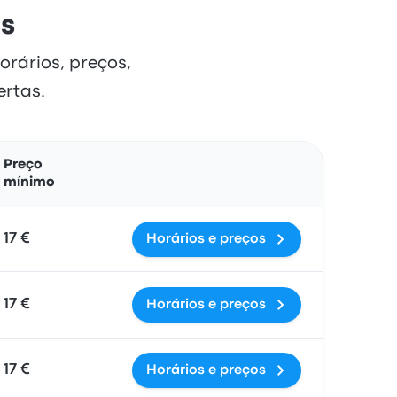
es
orários, preços,
ertas.
Ações
Preço
mínimo
17 €
Horários e preços
17 €
Horários e preços
17 €
Horários e preços