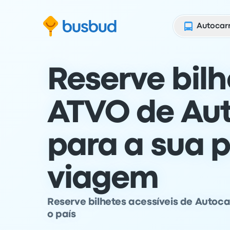
para o formulário de pesquisa
Saltar para o conteúdo
Saltar para o rodapé
Autocar
Reserve bilh
ATVO de Au
para a sua 
viagem
Reserve bilhetes acessíveis de Autoc
o país