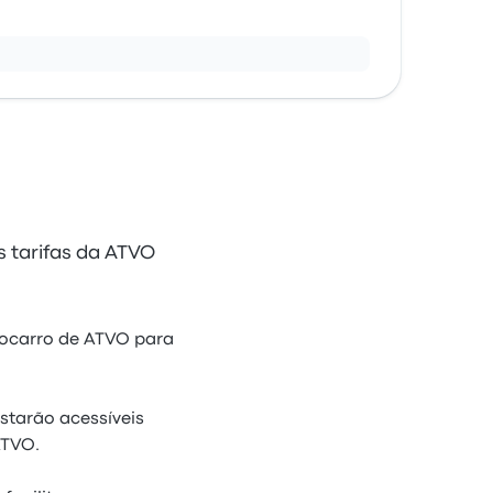
s tarifas da ATVO
utocarro de ATVO para
starão acessíveis
ATVO.