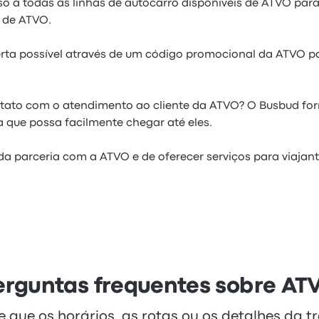
 a todas as linhas de autocarro disponíveis de ATVO para 
 de ATVO.
rta possível através de um código promocional da ATVO p
ntato com o atendimento ao cliente da ATVO? O Busbud fo
 que possa facilmente chegar até eles.
a parceria com a ATVO e de oferecer serviços para viajan
erguntas frequentes sobre AT
te que os horários, as rotas ou os detalhes da 