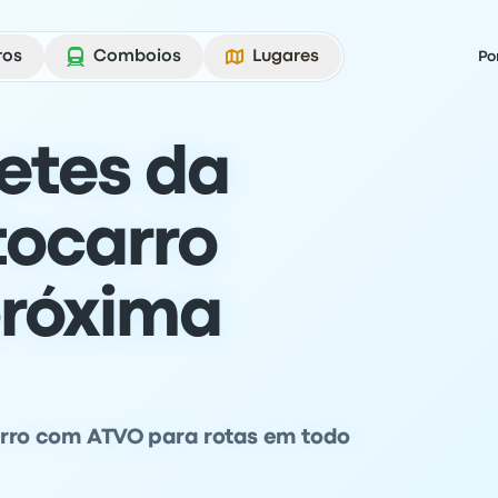
ros
Comboios
Lugares
Po
etes da
tocarro
próxima
arro com ATVO para rotas em todo