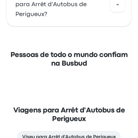
pode viajar para uma variedade de destinos.
para Arrêt d'Autobus de
Algumas opções populares incluem Bordéus
Perigueux?
ou Viseu. Utilize a nossa ferramenta de
pesquisa para encontrar os melhores preços
e horários para a sua viagem.
Aproveite a comodidade de reservar os seus
bilhetes online com a Busbud. Aproveite a
facilidade de pagar com o seu cartão de
Pessoas de todo o mundo confiam
crédito, incluindo cartões principais como
na Busbud
Mastercard, Visa, Amex e outros, bem como
com serviços como Apple Pay e Google Pay.
Viagens para Arrêt d'Autobus de
Perigueux
Viseu para Arrêt d'Autobus de Perigueux