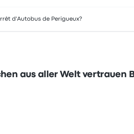
 Arrêt d'Autobus de Perigueux?
sbud. Zahlen Sie mühelos mit Ihrer Kreditkarte, einschließ
Apple Pay und Google Pay.
hen aus aller Welt vertrauen 