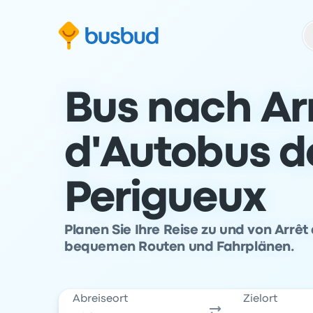
m Suchformular springen
Zur Fußzeile springen
Zum Inhalt springen
Bus nach Ar
d'Autobus d
Perigueux
Planen Sie Ihre Reise zu und von Arrê
bequemen Routen und Fahrplänen.
Abreiseort
Zielort