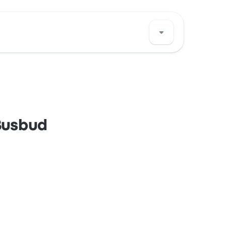
lich gängiger Karten wie Mastercard, Visa,
Busbud