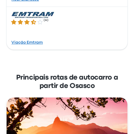
(
6
)
3.3 de 5 estrelas
Viação Emtram
Principais rotas de autocarro a
partir de Osasco