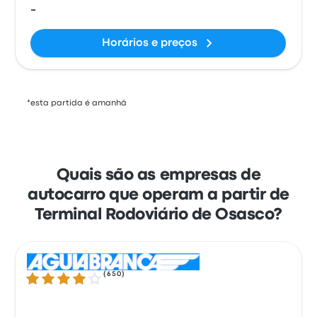
-
Horários e preços
*esta partida é amanhã
Quais são as empresas de
autocarro que operam a partir de
Terminal Rodoviário de Osasco?
(
650
)
4.0 de 5 estrelas