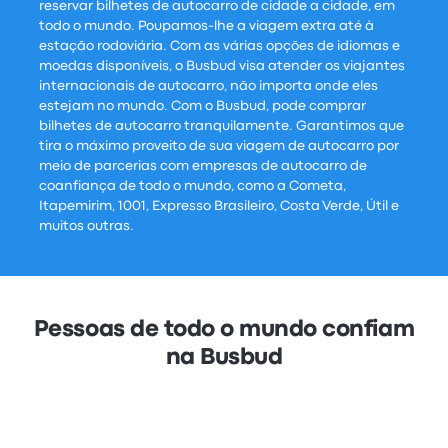
reservar bilhetes de autocarro de cidade a cidade, em
todo o mundo. Poupamos-lhe a viagem extra até à
estação rodoviária. Com as várias opções de idiomas e
moedas disponíveis, o Busbud visa atender os viajantes
internacionais de autocarro, não importa onde eles
estejam no mundo. Com o Busbud, pode comprar
bilhetes de autocarro tranquilamente. Garantimos que
tira o máximo proveito de sua viagem de autocarro por
meio de parcerias com empresas de autocarro de
coanfiança de todo o mundo, como a Cometa,
Itapemirim, 1001, Expresso Brasileiro, Costa Verde, Útil e
muitos outras.
Pessoas de todo o mundo confiam
na Busbud