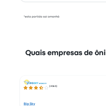
*esta partida sai amanhã
Quais empresas de ôni
(
4363
)
3.5 de 5 estrelas
Big Sky