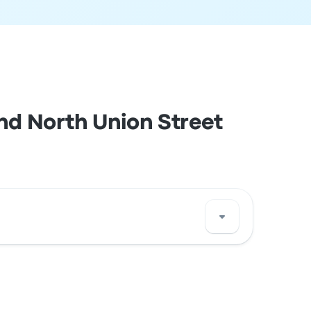
nd North Union Street
on St Port Elizabeth Central, Port Elizabeth