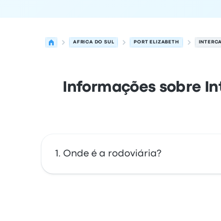
AFRICA DO SUL
PORT ELIZABETH
INTERCA
Informações sobre In
Onde é a rodoviária?
O endereço da Intercape Office, C/O Fleming 
6001, South Africa. Veja a localização dest