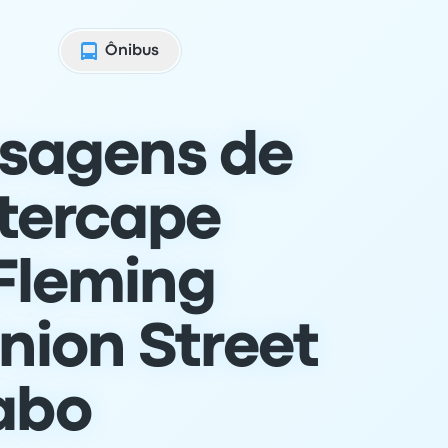
Ônibus
sagens de
ntercape
 Fleming
nion Street
Cabo