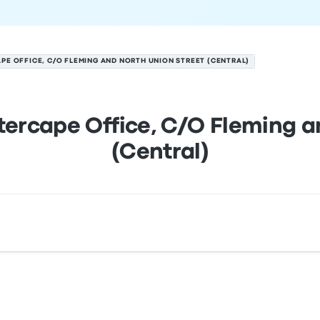
PE OFFICE, C/O FLEMING AND NORTH UNION STREET (CENTRAL)
tercape Office, C/O Fleming a
(Central)
and North Union Street (Central) é Intercape Office, N Uni
a parada de ônibus em Port Elizabeth no mapa.