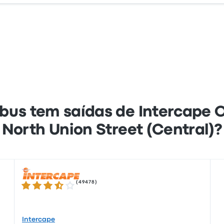
bus tem saídas de Intercape O
North Union Street (Central)?
(
49478
)
3.5 de 5 estrelas
Intercape