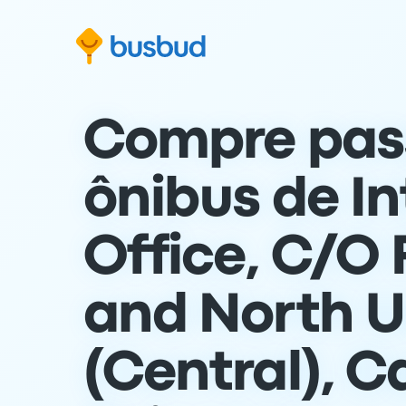
para o formulário de busca
Ir para o conteúdo
Ir para o rodapé
Compre pas
ônibus de I
Office, C/O
and North U
(Central), 