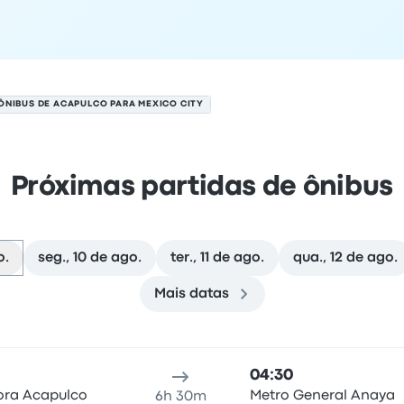
ÔNIBUS DE ACAPULCO PARA MEXICO CITY
Próximas partidas de ônibus
o.
seg., 10 de ago.
ter., 11 de ago.
qua., 12 de ago.
Mais datas
City em 9 de agosto
Local de partida
Duração da viagem
Horário de chegada
Lo
04:30
ora Acapulco
Metro General Anaya
6h 30m