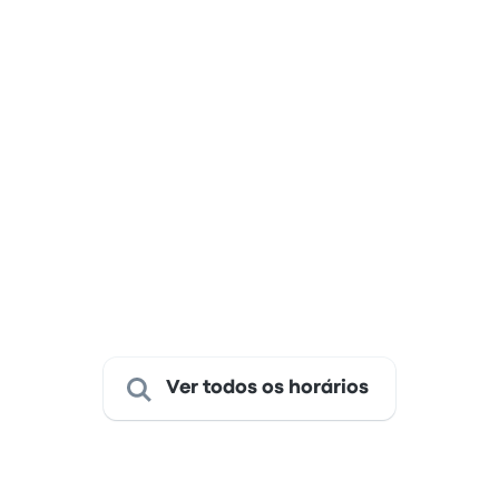
Station, Av
Mexico Poniente, Ciu
6h 50m
605, Akapulko
Mexico
04:59
ora Acapulco
Metro Chabacano
6h 59m
(Pastelerías Esperanza
15:00
Metro Taxqueña
5h
Ver todos os horários