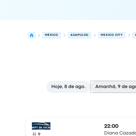
MÉXICO
ACAPULCO
MEXICO CITY
Hoje, 8 de ago.
Amanhã, 9 de ag
As próximas partidas de Acapulco para Mexico 
Operado por
Tipo de veículo
Horário de partida
22:00
Diana Cazad