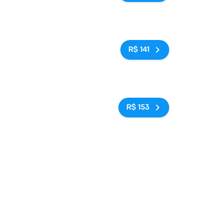
dad De
Sem tags
R$ 141
)
Sem tags
R$ 153