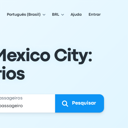
Português (Brasil)
BRL
Ajuda
Entrar
exico City:
ios
assageiros
Pesquisar