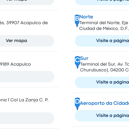
Norte
B
ués, 39907 Acapulco de
Terminal del Norte, Ej
Ciudad de México, D.F.
Ver mapa
Visite a página
Sur
C
 39189 Acapulco
Terminal del Sur, Av. 
Churubusco), 04200 C
Visite a página
na 1 Col La Zanja C. P.
D
Aeroporto da Cidad
Visite a página