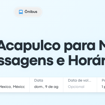
Ônibus
Acapulco para M
ssagens e Horár
Data
Data de volta
P