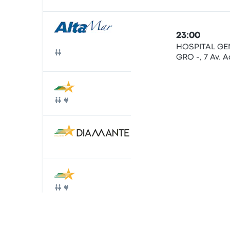
Ônibus
23:00
HOSPITAL GE
GRO -, 7 Av. A
Ônibus
Cortinez
00:30
Terminal Aca
Ônibus
01:30
Terminal Aca
Ônibus
13:50
Terminal Aca
Ônibus
20:00