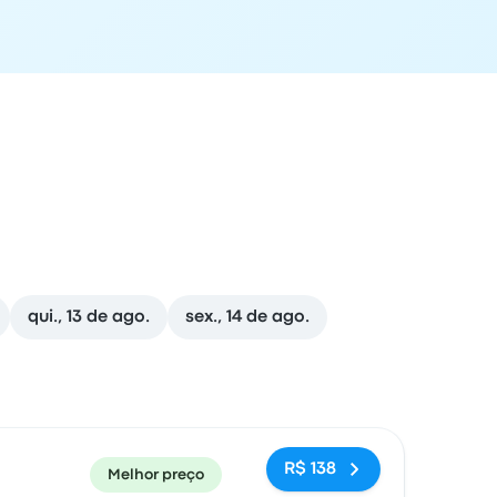
qui., 13 de ago.
sex., 14 de ago.
cal de chegada
Recomendado
Preço e link para reserva
R$ 138
Melhor preço