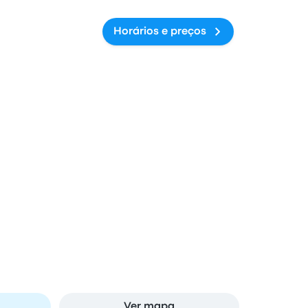
Horários e preços
pulco e Mexico City
das em Mexico City
de Pasajeros de Oriente, Calz. Ignacio
ayo, 15290 Ciudad de México, CDMX, Mexico
Ver mapa