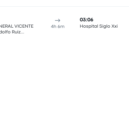
03:06
NERAL VICENTE
Hospital Siglo Xxi
4h 6m
dolfo Ruiz
05:30
pulco Costera
Terminal Sur
5h
06:30
pulco Costera
Terminal Sur
5h
18:50
pulco Costera
Terminal Sur
5h
02:50