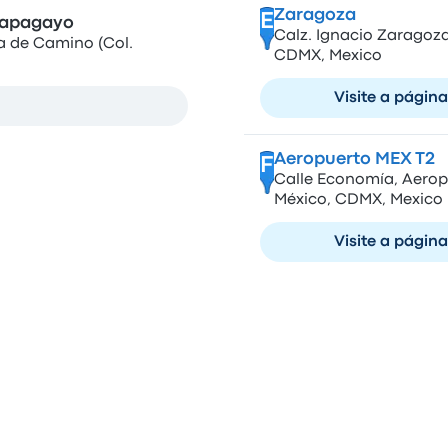
Zaragoza
E
Papagayo
Calz. Ignacio Zaragoza
a de Camino (Col.
CDMX, Mexico
Visite a página
Aeropuerto MEX T2
F
Calle Economía, Aeropu
México, CDMX, Mexico
Visite a página
Compare Viações