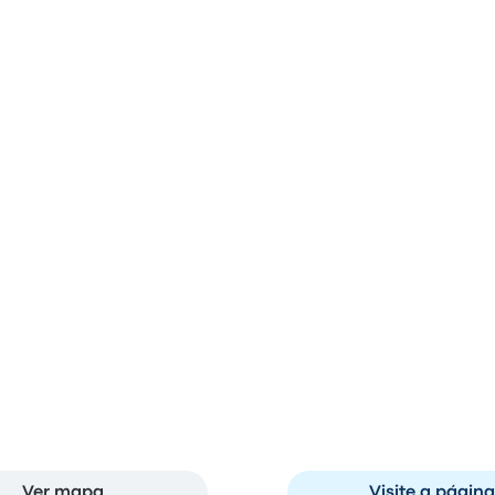
5h 30m
9kg CO₂e
 e paradas de ônibus em Aca
ulco
Para
 de Juárez
TAPO
A
, 39715 Acapulco de
Terminal de Autobuses 
Zaragoza 200, 10 de M
Ver mapa
Visite a página