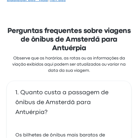
estrelas no Busbud. Os viajantes ficaram satisfeitos
principalmente com o acesso às passagens e o local
da saída, mas reclamaram muito de o Wi‑Fi. As
passagens de Union Ivkoni nesta viagem custam a
partir de R$ 50
Perguntas frequentes sobre viagens
de ônibus de Amsterdã para
Antuérpia
Observe que os horários, as rotas ou as informações da
viação exibidos aqui podem ser atualizados ou variar na
data da sua viagem.
Quanto custa a passagem de
ônibus de Amsterdã para
Antuérpia?
Os bilhetes de ônibus mais baratos de