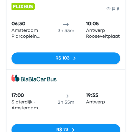
Ônib
06:30
10:05
Amsterdam
Antwerp
3h 35m
Piarcoplein
Rooseveltplaats
P+R Sloterdijk
Sem tags
R$ 103
Ônib
17:00
19:35
Sloterdijk -
Antwerp
2h 35m
Amsterdam
City Center
Sem tags
R$ 73