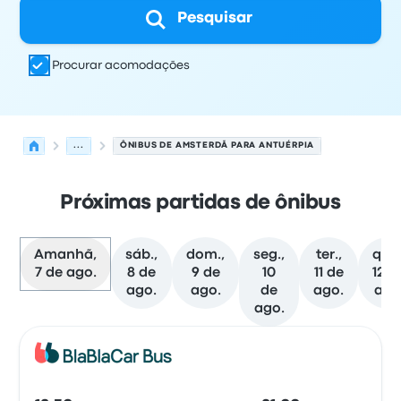
Pesquisar
Procurar acomodações
...
ÔNIBUS DE AMSTERDÃ PARA ANTUÉRPIA
Próximas partidas de ônibus
Amanhã,
sáb.,
dom.,
seg.,
ter.,
qua.
7 de ago.
8 de
9 de
10
11 de
12 d
ago.
ago.
de
ago.
ago
ago.
As próximas partidas de Amsterdã para Antuérpia em 7
Operado por
Tipo de veículo
Horário de partida
Local de
Ônib