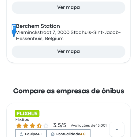
Ver mapa
Berchem Station
F
Vleminckstraat 7, 2000 Stadhuis-Sint-Jacob-
Hessenhuis, Belgium
Ver mapa
Compare as empresas de ônibus
FlixBus
3.5 de 5 estrelas
3.5/5
Avaliações de 15.001
Equipe
4.1
Pontualidade
4.0