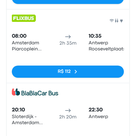
Ônib
08:00
10:35
Amsterdam
Antwerp
2h 35m
Piarcoplein
Rooseveltplaats
P+R Sloterdijk
Sem tags
R$ 112
Ônib
20:10
22:30
Sloterdijk -
Antwerp
2h 20m
Amsterdam
City Center
Sem tags