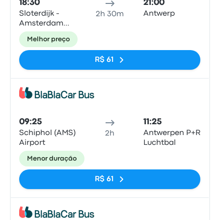
18:30
21:00
Sloterdijk -
Antwerp
2h 30m
Amsterdam
City Center
Melhor preço
R$ 61
Ônib
09:25
11:25
Schiphol (AMS)
Antwerpen P+R
2h
Airport
Luchtbal
Menor duração
R$ 61