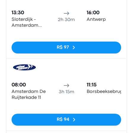
Ônib
13:30
16:00
Sloterdijk -
Antwerp
2h 30m
Amsterdam
City Center
Sem tags
R$ 97
Ônib
08:00
11:15
Amsterdam De
Borsbeeksebrug
3h 15m
Ruijterkade 11
Sem tags
R$ 94