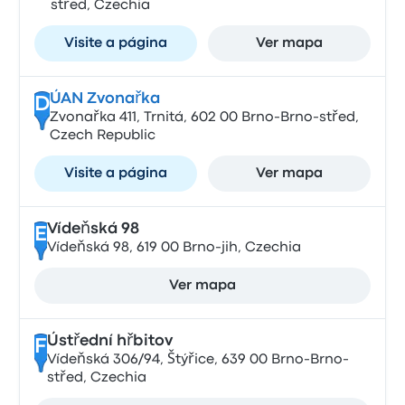
střed, Czechia
Visite a página
Ver mapa
ÚAN Zvonařka
D
Zvonařka 411, Trnitá, 602 00 Brno-Brno-střed,
Czech Republic
Visite a página
Ver mapa
Vídeňská 98
E
Vídeňská 98, 619 00 Brno-jih, Czechia
Ver mapa
Ústřední hřbitov
F
Vídeňská 306/94, Štýřice, 639 00 Brno-Brno-
střed, Czechia