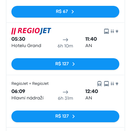
Sem tags
R$ 67
05:30
11:40
Hotelu Grand
AN
6h 10m
Sem tags
R$ 127
RegioJet + RegioJet
06:09
12:40
Hlavní nádraží
AN
6h 31m
Sem tags
R$ 127