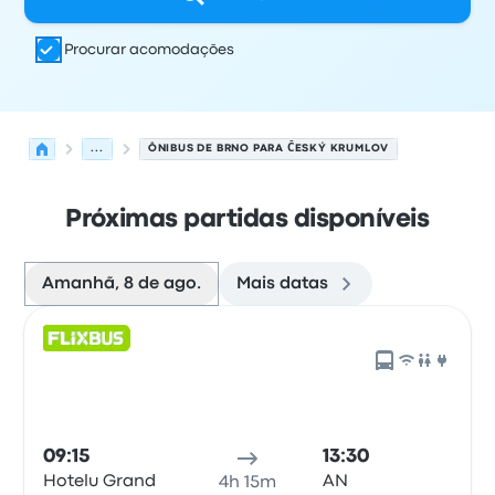
Procurar acomodações
...
ÔNIBUS DE BRNO PARA ČESKÝ KRUMLOV
Próximas partidas disponíveis
Amanhã, 8 de ago.
Mais datas
As próximas partidas de Brno para Český Krumlov em 8
Operado por
Tipo de veículo
Horário de partida
Local de
09:15
13:30
Hotelu Grand
AN
4h 15m