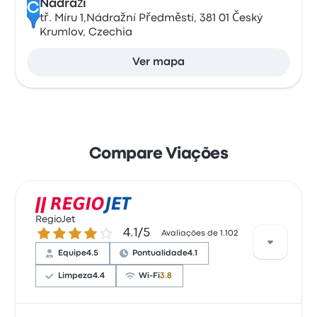
Nádraží
C
tř. Míru 1,Nádražní Předměstí, 381 01 Český
Krumlov, Czechia
Ver mapa
Compare Viações
RegioJet
4.1 de 5 estrelas
4.1/5
Avaliações de 1.102
Equipe
4.5
Pontualidade
4.1
Limpeza
4.4
Wi-Fi
3.8