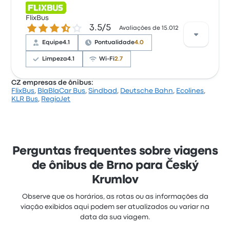
Com base em 1102 avaliações, a empresa tem 4.1
estrelas no Busbud. Os viajantes ficaram satisfeitos
FlixBus
3.5 de 5 estrelas
3.5/5
principalmente com a equipe e o local da saída, mas
Avaliações de 15.012
reclamaram muito de o Wi‑Fi. As passagens de
Equipe
4.1
Pontualidade
4.0
RegioJet nesta viagem custam a partir de R$ 119
Limpeza
4.1
Wi-Fi
2.7
CZ empresas de ônibus:
FlixBus
,
BlaBlaCar Bus
,
Sindbad
,
Deutsche Bahn
,
Ecolines
,
Com base em 15012 avaliações, a empresa tem 3.5
KLR Bus
,
RegioJet
estrelas no Busbud. Os viajantes ficaram satisfeitos
principalmente com o acesso às passagens e a
temperatura, mas reclamaram muito de o Wi‑Fi. As
passagens de FlixBus nesta viagem custam a partir
de R$ 78
Perguntas frequentes sobre viagens
de ônibus de Brno para Český
Krumlov
Observe que os horários, as rotas ou as informações da
viação exibidos aqui podem ser atualizados ou variar na
data da sua viagem.