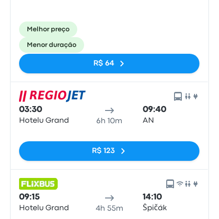
Melhor preço
Menor duração
R$ 64
03:30
09:40
Hotelu Grand
AN
6h 10m
Sem tags
R$ 123
09:15
14:10
Hotelu Grand
Špičák
4h 55m