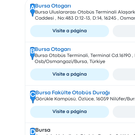
Bursa Otogarı
A
Bursa Uluslararası Otobüs Terminali Alaşark
Caddesi , No:483 D:12-13, D:14, 16245 , Osm
Visite a página
Bursa Otogarı
B
Bursa Otobüs Terminali, Terminal Cd.16190 
Osb/Osmangazi/Bursa, Türkiye
Visite a página
Bursa Fakülte Otobüs Durağı
C
Görükle Kampüsü, Özlüce, 16059 Nilüfer/Bur
Visite a página
Bursa
D