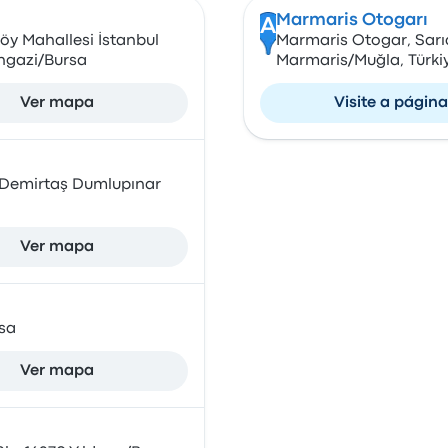
Marmaris Otogarı
A
öy Mahallesi İstanbul
Marmaris Otogar, Sarıa
angazi/Bursa
Marmaris/Muğla, Türki
Ver mapa
Visite a página
, Demirtaş Dumlupınar
Ver mapa
sa
Ver mapa