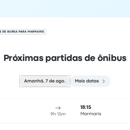
S DE BURSA PARA MARMARIS
Próximas partidas de ônibus
Amanhã, 7 de ago.
Mais datas
m 7 de agosto
Local de partida
Duração da viagem
Horário de chegada
Lo
18:15
Marmaris
9h 15m