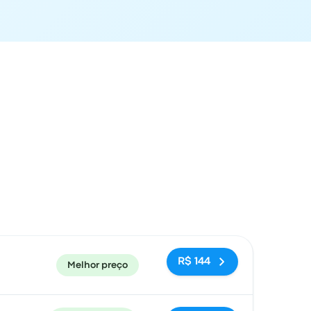
cal de chegada
Recomendado
Preço e link para reserva
R$ 144
Melhor preço