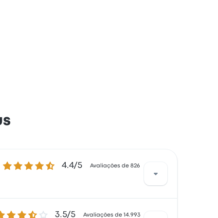
us
4.4 de 5 estrelas
4.4/5
Avaliações de 826
.5 de 5 estrelas
3.5/5
 principalmente com o acesso às passagens
Avaliações de 14.993