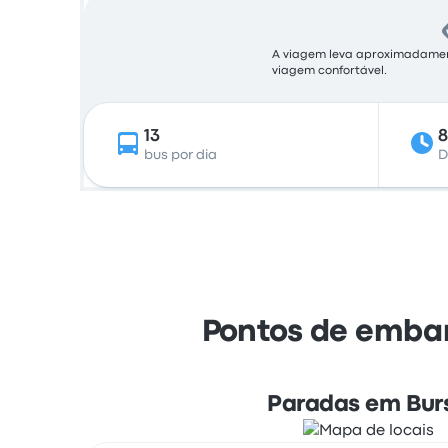
A viagem leva aproximadamente
viagem confortável.
13
bus por dia
D
Pontos de embar
Paradas em Bur