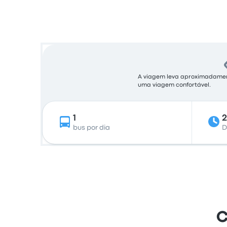
A viagem leva aproximadamente
uma viagem confortável.
1
bus por dia
D
C