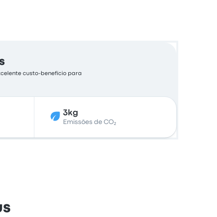
s
xcelente custo-benefício para
3kg
Emissões de CO₂
us