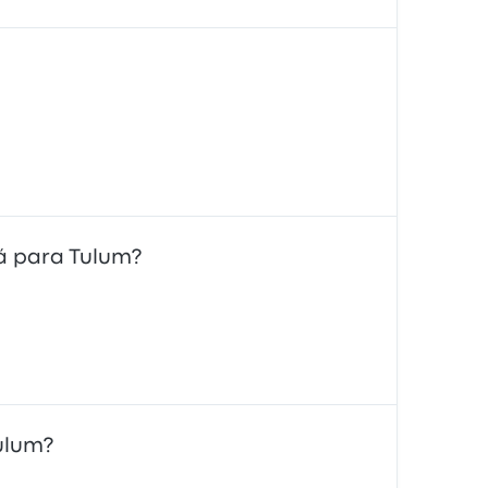
zá para Tulum?
ulum?