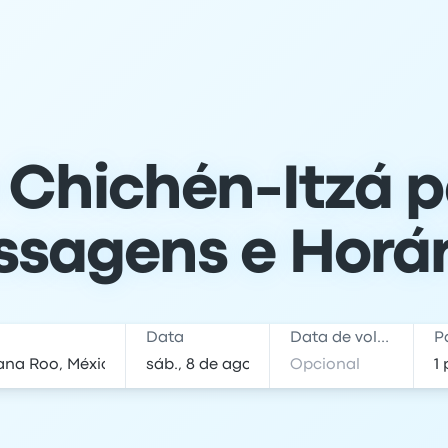
 Chichén-Itzá p
ssagens e Horár
Data
Data de volta
P