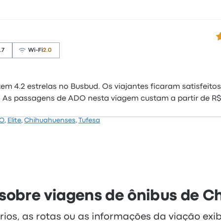
4
.7
Wi-Fi
2.0
m 4.2 estrelas no Busbud. Os viajantes ficaram satisfeitos
. As passagens de ADO nesta viagem custam a partir de R$
O
,
Elite
,
Chihuahuenses
,
Tufesa
sobre viagens de ônibus de C
rios, as rotas ou as informações da viação exi