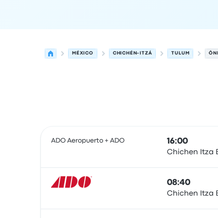
MÉXICO
CHICHÉN-ITZÁ
TULUM
ÔN
As próximas partidas de Chichén-Itzá para Tul
Operado por
Tipo de veículo
Horário de partida
ADO Aeropuerto + ADO
16:00
Chichen Itza 
Ônibus
08:40
Chichen Itza 
Ônibus