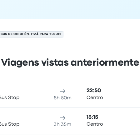
IBUS DE CHICHÉN-ITZÁ PARA TULUM
Viagens vistas anteriormente
um em 7 de agosto
Local de partida
Duração da viagem
Horário de chegada
Lo
22:50
Bus Stop
Centro
5h 50m
13:15
Bus Stop
Centro
3h 35m