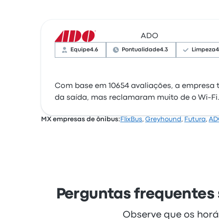
ADO
Equipe
4.6
Pontualidade
4.3
Limpeza
4
Com base em 10654 avaliações, a empresa te
da saída, mas reclamaram muito de o Wi‑Fi
MX empresas de ônibus:
FlixBus
,
Greyhound
,
Futura
,
AD
Perguntas frequentes 
Observe que os horá