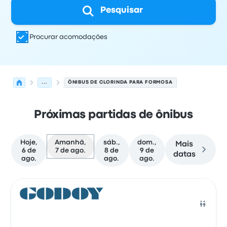
Pesquisar
Procurar acomodações
...
ÔNIBUS DE CLORINDA PARA FORMOSA
Próximas partidas de ônibus
Hoje,
Amanhã,
sáb.,
dom.,
Mais
6 de
7 de ago.
8 de
9 de
datas
ago.
ago.
ago.
As próximas partidas de Clorinda para Formosa em 7 d
Operado por
Tipo de veículo
Horário de partida
Local de
Ônib