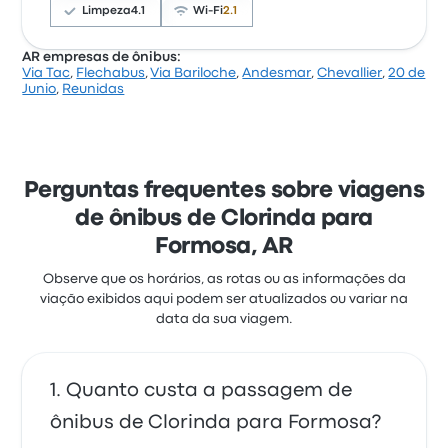
custam a partir de R$ 45
Limpeza
4.1
Wi-Fi
2.1
AR empresas de ônibus:
Via Tac
,
Flechabus
,
Via Bariloche
,
Andesmar
,
Chevallier
,
20 de
Com base em 2308 avaliações, a empresa tem 3.8
Junio
,
Reunidas
estrelas no Busbud. Os viajantes ficaram satisfeitos
principalmente com o acesso às passagens e a
equipe, mas reclamaram muito de o Wi‑Fi. As
passagens de Flechabus nesta viagem custam a
partir de R$ 84
Perguntas frequentes sobre viagens
de ônibus de Clorinda para
Formosa, AR
Observe que os horários, as rotas ou as informações da
viação exibidos aqui podem ser atualizados ou variar na
data da sua viagem.
Quanto custa a passagem de
ônibus de Clorinda para Formosa?