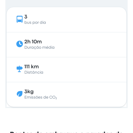
3
bus por dia
2h 10m
Duração média
111 km
Distância
3kg
Emissões de CO₂