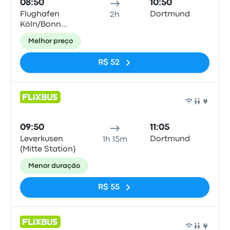
08:50
10:50
Flughafen
Dortmund
2h
Köln/Bonn
Airport (CGN)
Melhor preço
R$ 52
Ônib
09:50
11:05
Leverkusen
Dortmund
1h 15m
(Mitte Station)
Menor duração
R$ 55