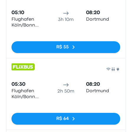
Ônib
05:10
08:20
Flughafen
Dortmund
3h 10m
Köln/Bonn
Airport (CGN)
Sem tags
R$ 55
Ônib
05:30
08:20
Flughafen
Dortmund
2h 50m
Köln/Bonn
Airport (CGN)
Sem tags
R$ 64