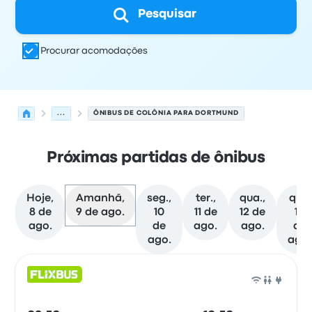
Pesquisar
Procurar acomodações
...
ÔNIBUS DE COLÔNIA PARA DORTMUND
Próximas partidas de ônibus
Hoje,
Amanhã,
seg.,
ter.,
qua.,
qui.,
8 de
9 de ago.
10
11 de
12 de
13
ago.
de
ago.
ago.
de
ago.
ago.
As próximas partidas de Colônia para Dortmund em 9 
Operado por
Tipo de veículo
Horário de partida
Local de
Ônib