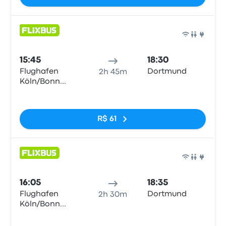
Ônib
15:45
18:30
Flughafen
Dortmund
2h 45m
Köln/Bonn
Airport (CGN)
Sem tags
R$ 61
Ônib
16:05
18:35
Flughafen
Dortmund
2h 30m
Köln/Bonn
Airport (CGN)
Sem tags