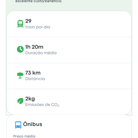
excelente custo/benefício.
29
train por dia
1h 20m
Duração média
73 km
Distância
2kg
Emissões de CO₂
Ônibus
Preço médio