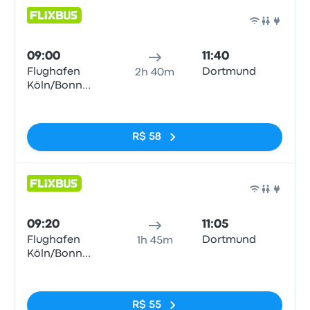
Ônib
09:00
11:40
Flughafen
Dortmund
2h 40m
Köln/Bonn
Airport (CGN)
Sem tags
R$ 58
Ônib
09:20
11:05
Flughafen
Dortmund
1h 45m
Köln/Bonn
Airport (CGN)
Sem tags
R$ 55