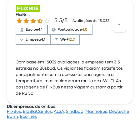
FlixBus
3.5 de 5 estrelas
3.5/5
Avaliações de 15.032
Equipe
4.1
Pontualidade
4.0
Limpeza
4.1
Wi-Fi
2.7
Com base em 15032 avaliações, a empresa tem 3.5
estrelas no Busbud. Os viajantes ficaram satisfeitos
principalmente com o acesso às passagens e a
temperatura, mas reclamaram muito de o Wi‑Fi. As
passagens de FlixBus nesta viagem custam a partir
de R$ 50
DE empresas de ônibus:
FlixBus
,
BlaBlaCar Bus
,
ALSA
,
Sindbad
,
MarinoBus
,
Deutsche
Bahn
,
Ecolines