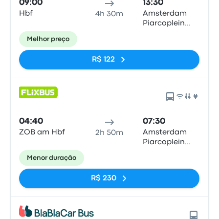
09:00
13:30
Hbf
Amsterdam
4h 30m
Piarcoplein
P+R Sloterdijk
Melhor preço
R$ 122
04:40
07:30
ZOB am Hbf
Amsterdam
2h 50m
Piarcoplein
P+R Sloterdijk
Menor duração
R$ 230