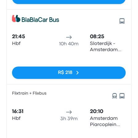
21:45
08:25
Hbf
Sloterdijk -
10h 40m
Amsterdam
City Center
Sem tags
R$ 218
Flixtrain + Flixbus
16:31
20:10
Hbf
Amsterdam
3h 39m
Piarcoplein
P+R Sloterdijk
Sem tags