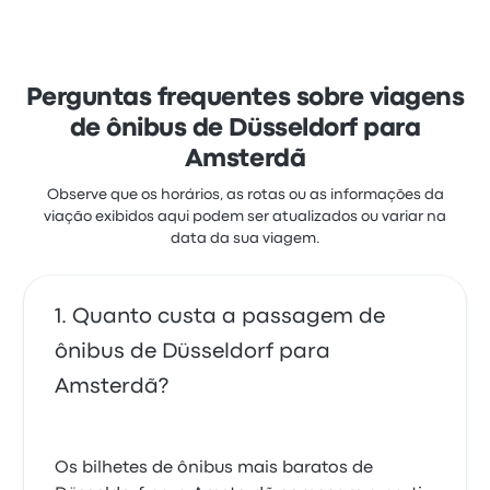
estrelas no Busbud. Os viajantes ficaram satisfeitos
principalmente com o acesso às passagens e o local
da saída, mas reclamaram muito de o Wi‑Fi. As
passagens de Union Ivkoni nesta viagem custam a
partir de R$ 96
Perguntas frequentes sobre viagens
de ônibus de Düsseldorf para
Amsterdã
Observe que os horários, as rotas ou as informações da
viação exibidos aqui podem ser atualizados ou variar na
data da sua viagem.
Quanto custa a passagem de
ônibus de Düsseldorf para
Amsterdã?
Os bilhetes de ônibus mais baratos de