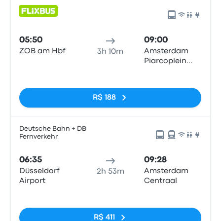
05:50
09:00
ZOB am Hbf
Amsterdam
3h 10m
Piarcoplein
P+R Sloterdijk
Sem tags
R$ 188
Deutsche Bahn + DB
Fernverkehr
06:35
09:28
Düsseldorf
Amsterdam
2h 53m
Airport
Centraal
Sem tags
R$ 411