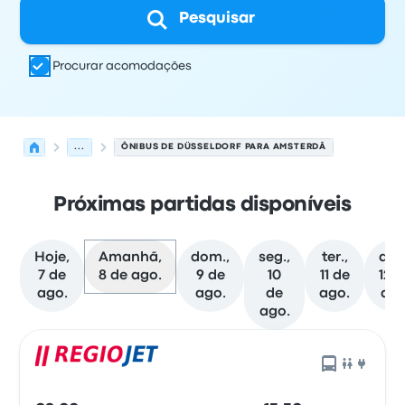
Pesquisar
Procurar acomodações
...
ÔNIBUS DE DÜSSELDORF PARA AMSTERDÃ
Próximas partidas disponíveis
Hoje,
Amanhã,
dom.,
seg.,
ter.,
qua
7 de
8 de ago.
9 de
10
11 de
12 
ago.
ago.
de
ago.
ago
ago.
As próximas partidas de Düsseldorf para Amsterdã em 
Operado por
Tipo de veículo
Horário de partida
Local de