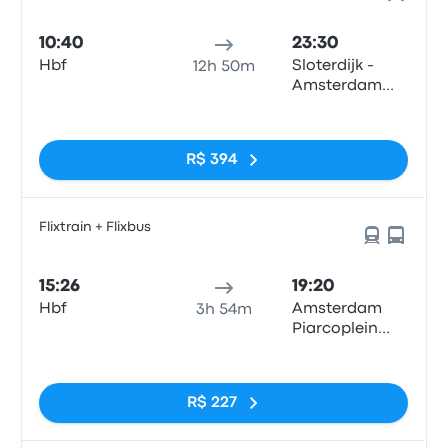
10:40
23:30
Hbf
Sloterdijk -
12h 50m
Amsterdam
City Center
Sem tags
R$ 394
Flixtrain + Flixbus
15:26
19:20
Hbf
Amsterdam
3h 54m
Piarcoplein
P+R Sloterdijk
Sem tags
R$ 227