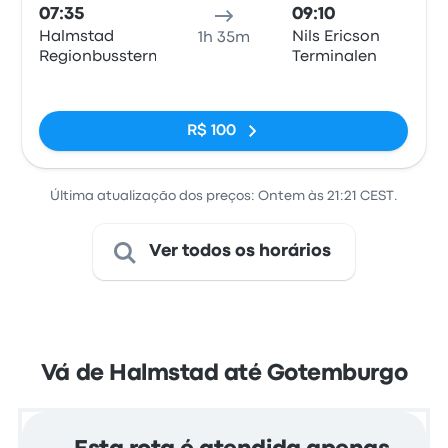
07:35
09:10
Halmstad
Nils Ericson
1h 35m
Regionbussterm
Terminalen
Sem tags
R$ 100
Última atualização dos preços: Ontem às 21:21 CEST.
Ver todos os horários
Vá de Halmstad até Gotemburgo