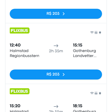
Airport
Sem tags
R$ 203
Ônib
12:40
15:15
Halmstad
Gothenburg
2h 35m
Regionbussterm
Landvetter
Airport
Sem tags
R$ 203
Ônib
15:20
18:15
Halmstad
Gothenburg