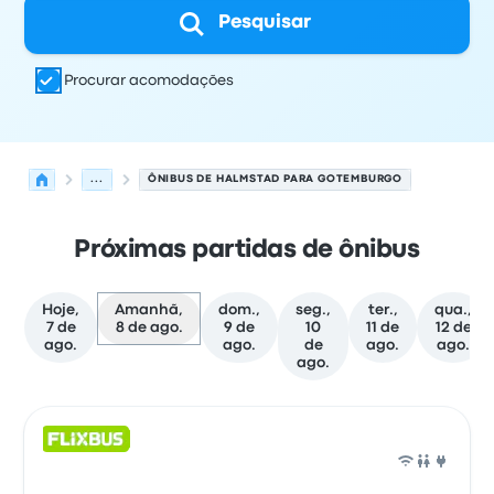
Pesquisar
Procurar acomodações
...
ÔNIBUS DE HALMSTAD PARA GOTEMBURGO
Próximas partidas de ônibus
Hoje,
Amanhã,
dom.,
seg.,
ter.,
qua.,
7 de
8 de ago.
9 de
10
11 de
12 de
ago.
ago.
de
ago.
ago.
ago.
As próximas partidas de Halmstad para Gotemburgo e
Operado por
Tipo de veículo
Horário de partida
Local de
Ônib