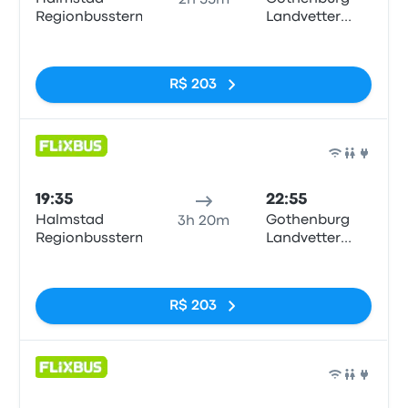
2h 55m
Regionbussterm
Landvetter
Airport
Sem tags
R$ 203
Ônib
19:35
22:55
Halmstad
Gothenburg
3h 20m
Regionbussterm
Landvetter
Airport
Sem tags
R$ 203
Ônib