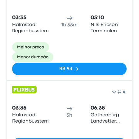
03:35
05:10
Halmstad
Nils Ericson
1h 35m
Regionbussterm
Terminalen
Melhor preço
Menor duração
R$ 94
Ônib
03:35
06:35
Halmstad
Gothenburg
3h
Regionbussterm
Landvetter
Airport
Sem tags