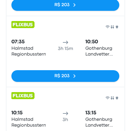
R$ 203
Ônib
07:35
10:50
Halmstad
Gothenburg
3h 15m
Regionbussterm
Landvetter
Airport
Sem tags
R$ 203
Ônib
10:15
13:15
Halmstad
Gothenburg
3h
Regionbussterm
Landvetter