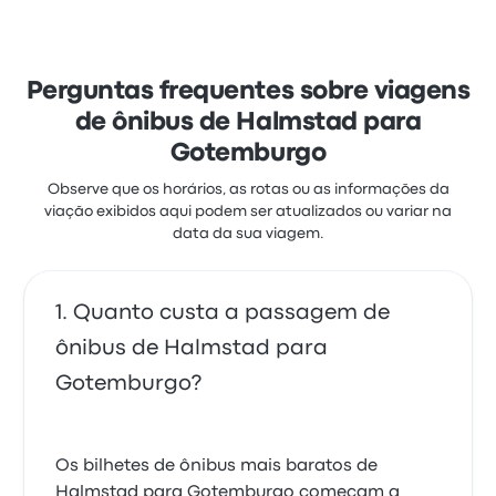
principalmente com a equipe e as poltronas, mas
reclamaram muito de as tomadas elétricas. As
passagens de Vy Buss nesta viagem custam a partir
de R$ 165
Perguntas frequentes sobre viagens
de ônibus de Halmstad para
Gotemburgo
Observe que os horários, as rotas ou as informações da
viação exibidos aqui podem ser atualizados ou variar na
data da sua viagem.
Quanto custa a passagem de
ônibus de Halmstad para
Gotemburgo?
Os bilhetes de ônibus mais baratos de
Halmstad para Gotemburgo começam a