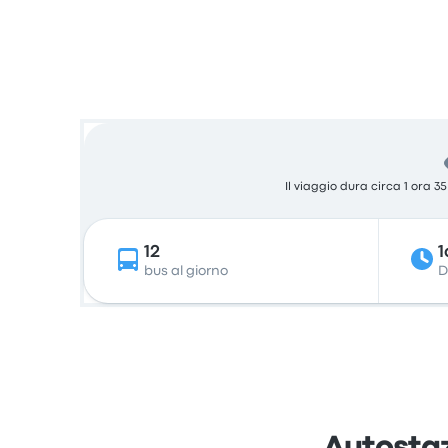
Il viaggio dura circa 1 ora 3
12
1
bus al giorno
D