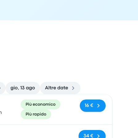
o
gio, 13 ago
Altre date
 di arrivo
Consigliato
Prezzo e link per l'acquisto
Più economico
16 €
n
Più rapido
Nessun tag
34 €