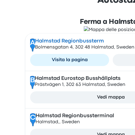
Autosta
Ferma a Halmst
Halmstad Regionbussterm
A
Bolmensgatan 4, 302 48 Halmstad, Sweden
Visita la pagina
Halmstad Eurostop Busshållplats
B
Prästvägen 1, 302 63 Halmstad, Sweden
Vedi mappa
Halmstad Regionbussterminal
C
Halmstad,, Sweden
Vedi mappa