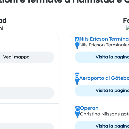
zioni e fermate a Halmstad e 
ad
F
Nils Ericson Termina
A
Nils Ericson Terminale
Vedi mappa
Visita la pagin
B
Aeroporto di Göteb
Visita la pagin
Operan
C
Christina Nilssons gat
Visita la pagin