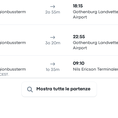
18:15
gionbussterm
Gothenburg Landvette
2o 55m
Airport
22:55
gionbussterm
Gothenburg Landvette
3o 20m
Airport
09:10
gionbussterm
Nils Ericson Terminale
1o 35m
 CEST.
Mostra tutte le partenze