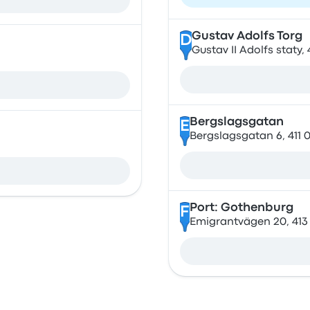
Gustav Adolfs Torg
D
Gustav II Adolfs staty,
Bergslagsgatan
E
Bergslagsgatan 6, 411
Port: Gothenburg
F
Emigrantvägen 20, 413