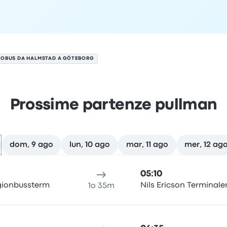
OBUS DA HALMSTAD A GÖTEBORG
Prossime partenze pullman
dom, 9 ago
lun, 10 ago
mar, 11 ago
mer, 12 ag
l 8 agosto
alità di partenza
durata del viaggio
orario di arrivo
Località
05:10
gionbussterm
Nils Ericson Terminale
1o 35m