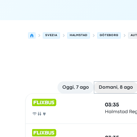
SVEZIA
HALMSTAD
GÖTEBORG
AUT
Oggi, 7 ago
Domani, 8 ago
Le prossime partenze da Halmstad a Göteborg i
Gestito da
Tipo di veicolo
orario di partenza
Loc
03:35
Halmstad Re
Pullman