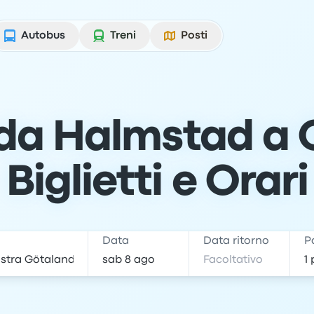
Autobus
Treni
Posti
da Halmstad a 
Biglietti e Orari
e
Data
Data ritorno
P