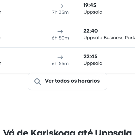
19:45
n
Uppsala
7h 35m
22:40
n
Uppsala Business Park
6h 50m
22:45
n
Uppsala
6h 55m
Ver todos os horários
Vá de Karlskoga até Uppsala