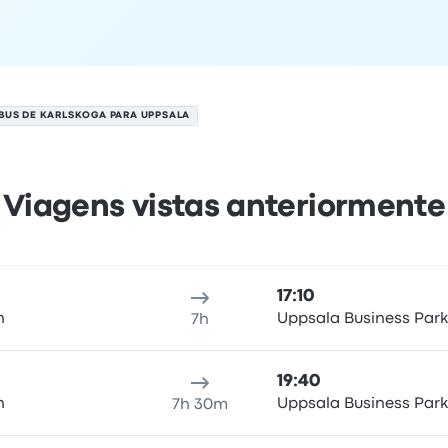
BUS DE KARLSKOGA PARA UPPSALA
Viagens vistas anteriormente
a em 7 de agosto
Local de partida
Duração da viagem
Horário de chegada
Lo
17:10
n
Uppsala Business Park
7h
19:40
n
Uppsala Business Park
7h 30m