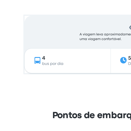
A viagem leva aproximadamente
uma viagem confortável.
4
5
bus por dia
D
Pontos de embarq