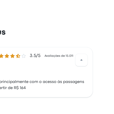
us
.5 de 5 estrelas
3.5/5
Avaliações de 15.011
s principalmente com o acesso às passagens
tir de R$ 164