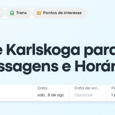
Trens
Pontos de interesse
 Karlskoga par
ssagens e Horár
Data
Data de volta
P