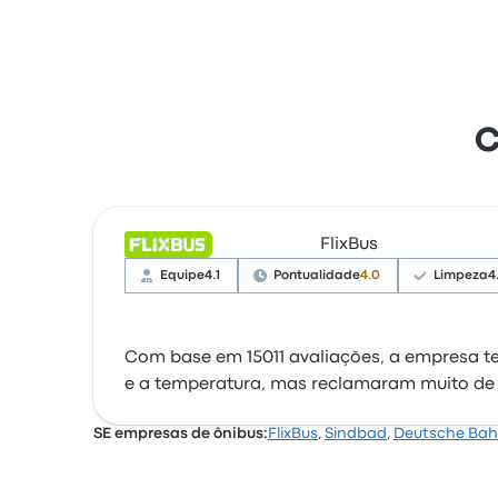
C
FlixBus
Equipe
4.1
Pontualidade
4.0
Limpeza
4
Com base em 15011 avaliações, a empresa te
e a temperatura, mas reclamaram muito de o
SE empresas de ônibus:
FlixBus
,
Sindbad
,
Deutsche Ba