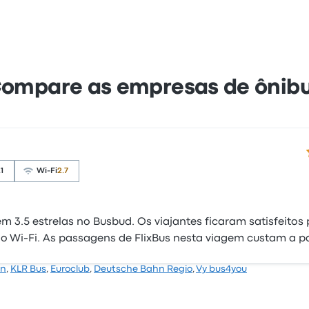
ompare as empresas de ônib
3
.1
Wi-Fi
2.7
m 3.5 estrelas no Busbud. Os viajantes ficaram satisfeito
 Wi‑Fi. As passagens de FlixBus nesta viagem custam a par
hn
,
KLR Bus
,
Euroclub
,
Deutsche Bahn Regio
,
Vy bus4you