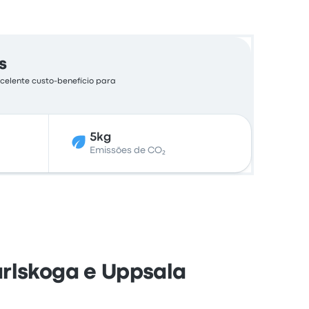
s
celente custo-benefício para
5kg
Emissões de CO₂
rlskoga e Uppsala