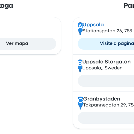
koga
Pa
Uppsala
A
Stationsgatan 26, 753
Ver mapa
Visite a página
Uppsala Storgatan
B
Uppsala,, Sweden
Gränbystaden
C
Takpannegatan 29, 75