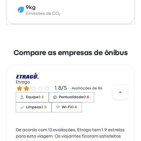
9kg
Emissões de CO₂
Compare as empresas de ônibus
Etrago
1.8 de 5 estrelas
1.8/5
Avaliações de 86
Equipe
2.5
Pontualidade
0.8
Limpeza
3.5
Wi-Fi
0.4
De acordo com 13 avaliações, Etrago tem 1.9 estrelas
para esta viagem. Os viajantes ficaram satisfeitos