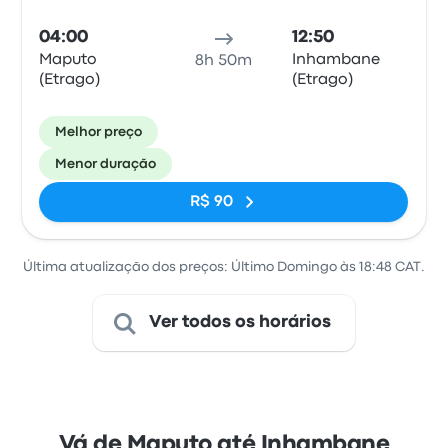
04:00
12:50
Maputo
Inhambane
8h 50m
(Etrago)
(Etrago)
Melhor preço
Menor duração
R$ 90
Última atualização dos preços: Último Domingo às 18:48 CAT.
Ver todos os horários
Vá de Maputo até Inhambane