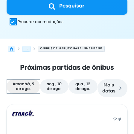
Pesquisar
Procurar acomodações
...
ÔNIBUS DE MAPUTO PARA INHAMBANE
Próximas partidas de ônibus
Amanhã, 9
seg., 10
qua., 12
Mais
de ago.
de ago.
de ago.
datas
As próximas partidas de Maputo para Inhambane em 9 
Operado por
Tipo de veículo
Horário de partida
Local de
Ônib