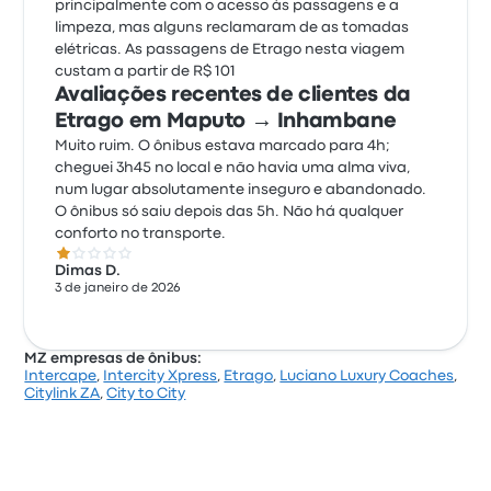
principalmente com o acesso às passagens e a
limpeza, mas alguns reclamaram de as tomadas
elétricas. As passagens de Etrago nesta viagem
custam a partir de R$ 101
Avaliações recentes de clientes da
Etrago em Maputo → Inhambane
Muito ruim. O ônibus estava marcado para 4h;
cheguei 3h45 no local e não havia uma alma viva,
num lugar absolutamente inseguro e abandonado.
O ônibus só saiu depois das 5h. Não há qualquer
conforto no transporte.
1.0 de 5 estrelas
Dimas D.
3 de janeiro de 2026
MZ empresas de ônibus:
Intercape
,
Intercity Xpress
,
Etrago
,
Luciano Luxury Coaches
,
Citylink ZA
,
City to City