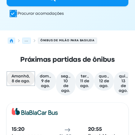
Procurar acomodações
...
ÔNIBUS DE MILÃO PARA BASILEIA
Próximas partidas de ônibus
Amanhã,
dom.,
seg.,
ter.,
qua.,
qui.,
8 de ago.
9 de
10
11 de
12 de
13
ago.
de
ago.
ago.
de
ago.
ago.
As próximas partidas de Milão para Basileia em 8 de ag
Operado por
Tipo de veículo
Horário de partida
Local de
Ônib
15:20
20:55