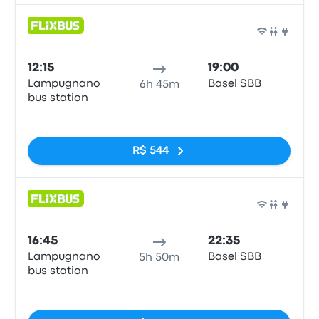
Ônib
12:15
19:00
Lampugnano
Basel SBB
6h 45m
bus station
Sem tags
R$ 544
Ônib
16:45
22:35
Lampugnano
Basel SBB
5h 50m
bus station
Sem tags