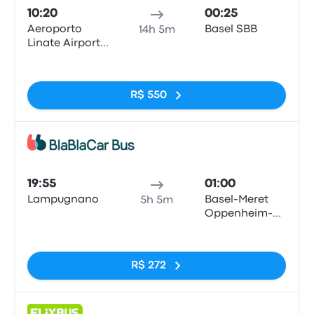
10:20
00:25
Aeroporto
Basel SBB
14h 5m
Linate Airport
(LIN)
Sem tags
R$ 550
Ônib
19:55
01:00
Lampugnano
Basel-Meret
5h 5m
Oppenheim-
Strasse
Sem tags
(Bahnhof SBB)
R$ 272