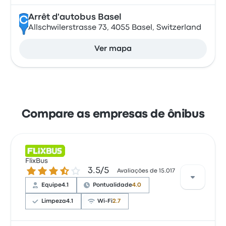
Arrêt d'autobus Basel
C
Allschwilerstrasse 73, 4055 Basel, Switzerland
Ver mapa
Compare as empresas de ônibus
FlixBus
3.5 de 5 estrelas
3.5/5
Avaliações de 15.017
Equipe
4.1
Pontualidade
4.0
Limpeza
4.1
Wi-Fi
2.7