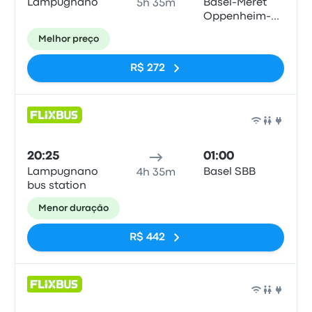
Lampugnano
Basel-Meret
5h 35m
Oppenheim-
Strasse
Melhor preço
(Bahnhof SBB)
R$ 272
Ônib
20:25
01:00
Lampugnano
Basel SBB
4h 35m
bus station
Menor duração
R$ 442
Ônib