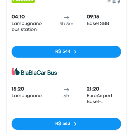
Ônib
04:10
09:15
Lampugnano
Basel SBB
5h 5m
bus station
Sem tags
R$ 544
Ônib
15:20
21:20
Lampugnano
EuroAirport
6h
Basel-
Mulhouse-
Sem tags
Freiburg
R$ 363