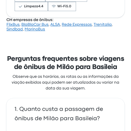
MarinoBus nesta viagem custam a partir de R$ 244
Limpeza
4.4
Wi-Fi
5.0
CH empresas de ônibus:
FlixBus
,
BlaBlaCar Bus
,
ALSA
,
Rede Expressos
,
Trenitalia
,
Com base em 14 avaliações, a empresa tem 4
Sindbad
,
MarinoBus
estrelas no Busbud. Os viajantes ficaram satisfeitos
principalmente com as poltronas e a temperatura,
mas reclamaram muito de o custo-benefício. As
passagens de OneBus nesta viagem custam a
partir de R$ 865
Perguntas frequentes sobre viagens
de ônibus de Milão para Basileia
Observe que os horários, as rotas ou as informações da
viação exibidos aqui podem ser atualizados ou variar na
data da sua viagem.
Quanto custa a passagem de
ônibus de Milão para Basileia?