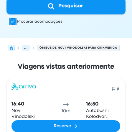
Pesquisar
Procurar acomodações
...
ÔNIBUS DE NOVI VINODOLSKI PARA CRIKVENICA
Viagens vistas anteriormente
As próximas partidas de Novi Vinodolski para Crikvenic
Operado por
Tipo de veículo
Horário de partida
Local de
Ônib
16:40
16:50
Novi
Autobusni
10m
Vinodolski
Kolodvor
Crikvenica
Reserve