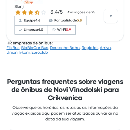
Com base em 207 avaliações, a empresa tem 3.4
estrelas no Busbud. Os viajantes ficaram satisfeitos
Slunj
3.4 de 5 estrelas
3.4/5
principalmente com a limpeza e o acesso às
Avaliações de 25
passagens, mas reclamaram muito de o Wi‑Fi. As
Equipe
4.6
Pontualidade
3.8
passagens de Nomago nesta viagem custam a
partir de R$ 31
Limpeza
4.0
Wi-Fi
0.9
HR empresas de ônibus:
FlixBus
,
BlaBlaCar Bus
,
Deutsche Bahn
,
RegioJet
,
Arriva
,
Com base em 25 avaliações, a empresa tem 3.4
Union Ivkoni
,
Euroclub
estrelas no Busbud. Os viajantes ficaram satisfeitos
principalmente com a equipe e a temperatura, mas
reclamaram muito de as tomadas elétricas. As
passagens de Slunj nesta viagem custam a partir
de R$ 32
Perguntas frequentes sobre viagens
de ônibus de Novi Vinodolski para
Crikvenica
Observe que os horários, as rotas ou as informações da
viação exibidos aqui podem ser atualizados ou variar na
data da sua viagem.