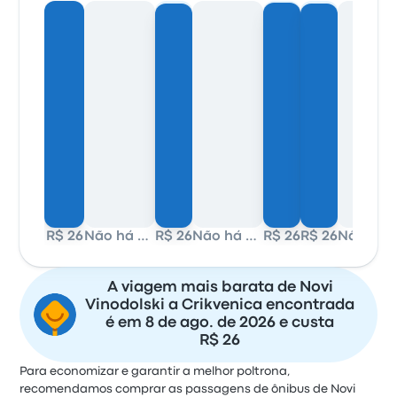
R$ 26
Não há dados
R$ 26
Não há dados
R$ 26
R$ 26
Não há
A viagem mais barata de Novi
Vinodolski a Crikvenica encontrada
é em 8 de ago. de 2026 e custa
R$ 26
Para economizar e garantir a melhor poltrona,
recomendamos comprar as passagens de ônibus de Novi