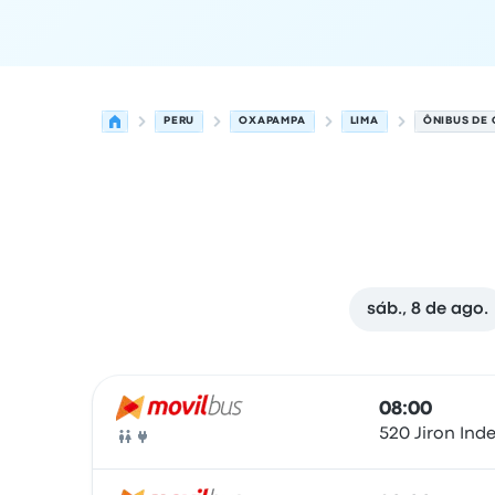
PERU
OXAPAMPA
LIMA
ÔNIBUS DE 
sáb., 8 de ago.
As próximas partidas de Oxapampa para Lima 
Operado por
Tipo de veículo
Horário de partida
08:00
520 Jiron In
Ônibus