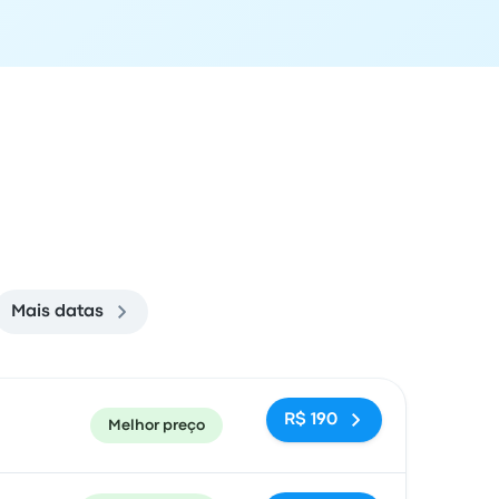
Mais datas
cal de chegada
Recomendado
Preço e link para reserva
R$ 190
Melhor preço