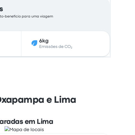
s
usto-benefício para uma viagem
6kg
Emissões de CO₂
 Oxapampa e Lima
aradas em Lima