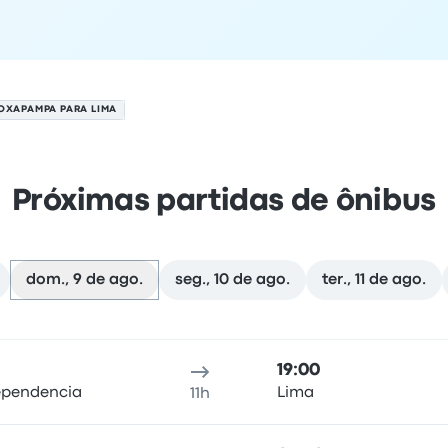
OXAPAMPA PARA LIMA
Próximas partidas de ônibus
dom., 9 de ago.
seg., 10 de ago.
ter., 11 de ago.
em 9 de agosto
Local de partida
Duração da viagem
Horário de chegada
Lo
19:00
dependencia
Lima
11h