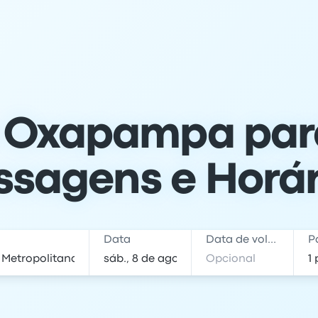
 Oxapampa para
ssagens e Horár
Data
Data de volta
P