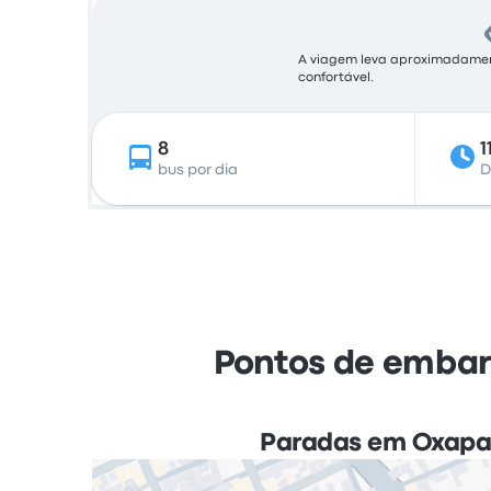
A viagem leva aproximadamente
confortável.
8
1
bus por dia
D
Pontos de embar
Paradas em Oxap