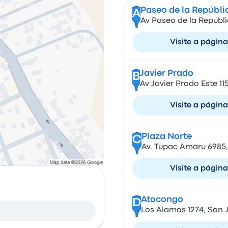
Paseo de la Repúbli
A
Av Paseo de la Repúblic
Visite a página
Javier Prado
B
Av Javier Prado Este 115
Visite a página
Plaza Norte
C
Av. Tupac Amaru 6985,
Visite a página
Atocongo
D
Los Alamos 1274, San J