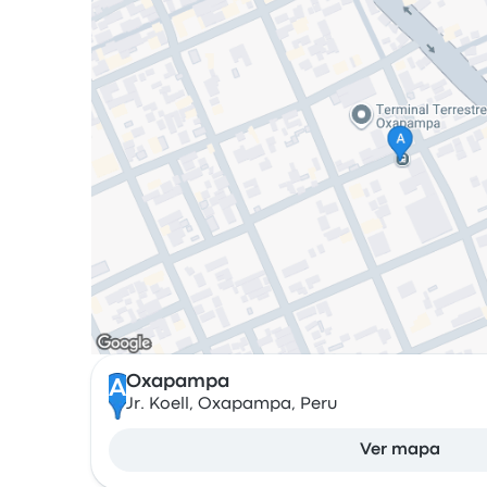
Oxapampa
A
Jr. Koell, Oxapampa, Peru
Ver mapa