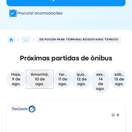
Procurar acomodações
...
DE PUCON PARA TERMINAL RODOVIARIO TEMUCO
Próximas partidas de ônibus
Hoje,
Amanhã,
ter.,
qua.,
sex.,
sáb.,
9 de
10 de
11 de
12 de
14
15 de
ago.
ago.
ago.
ago.
de
ago.
ago.
As próximas partidas de Pucon para Temuco em 10 de 
Operado por
Tipo de veículo
Horário de partida
Local de
Ônib