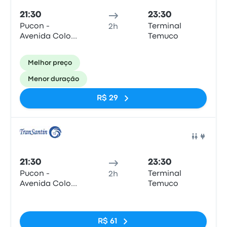
21:30
23:30
Pucon -
Terminal
2h
Avenida Colo
Temuco
Colo 580,
Pucón
Melhor preço
Menor duração
R$ 29
Ônib
21:30
23:30
Pucon -
Terminal
2h
Avenida Colo
Temuco
Colo 580,
Sem tags
Pucón
R$ 61