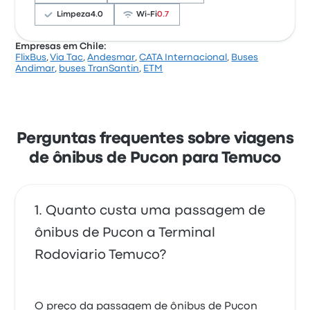
passagens de Pullman Tur nesta viagem custam a
partir de R$ 43
Limpeza
4.0
Wi-Fi
0.7
Empresas em Chile:
FlixBus
,
Via Tac
,
Andesmar
,
CATA Internacional
,
Buses
Com base em 90 avaliações, a empresa tem 3.4
Andimar
,
buses TranSantin
,
ETM
estrelas no Busbud. Os viajantes ficaram satisfeitos
principalmente com o acesso às passagens e o local
da saída, mas reclamaram muito de o Wi‑Fi. As
passagens de Buses Jet Sur nesta viagem custam a
partir de R$ 132
Perguntas frequentes sobre viagens
de ônibus de Pucon para Temuco
Quanto custa uma passagem de
ônibus de Pucon a Terminal
Rodoviario Temuco?
O preço da passagem de ônibus de Pucon