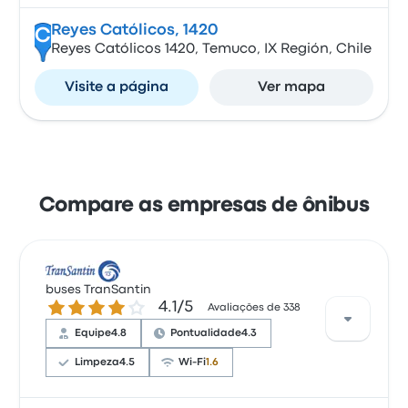
Reyes Católicos, 1420
C
Reyes Católicos 1420, Temuco, IX Región, Chile
Visite a página
Ver mapa
Compare as empresas de ônibus
buses TranSantin
4.1 de 5 estrelas
4.1/5
Avaliações de 338
Equipe
4.8
Pontualidade
4.3
Limpeza
4.5
Wi-Fi
1.6