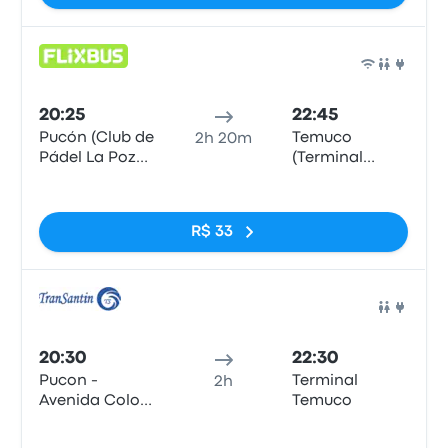
Ônib
20:25
22:45
Pucón (Club de
Temuco
2h 20m
Pádel La Poza
(Terminal
Pucón)
Rodoviario)
Sem tags
R$ 33
Ônib
20:30
22:30
Pucon -
Terminal
2h
Avenida Colo
Temuco
Colo 580,
Sem tags
Pucón