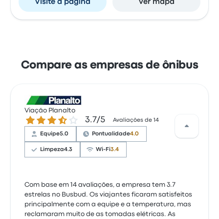
Visite a página
Ver mapa
Compare as empresas de ônibus
Viação Planalto
3.7 de 5 estrelas
3.7/5
Avaliações de 14
Equipe
5.0
Pontualidade
4.0
Limpeza
4.3
Wi-Fi
3.4
Com base em 14 avaliações, a empresa tem 3.7
estrelas no Busbud. Os viajantes ficaram satisfeitos
principalmente com a equipe e a temperatura, mas
reclamaram muito de as tomadas elétricas. As