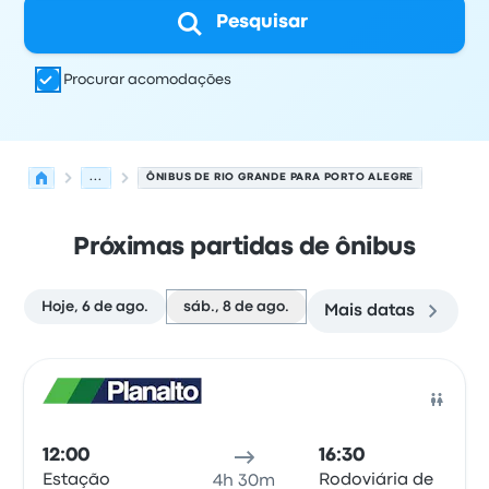
Pesquisar
Procurar acomodações
...
ÔNIBUS DE RIO GRANDE PARA PORTO ALEGRE
Próximas partidas de ônibus
Hoje, 6 de ago.
sáb., 8 de ago.
Mais datas
As próximas partidas de Rio Grande para Porto Alegre 
Operado por
Tipo de veículo
Horário de partida
Local de
Ônib
12:00
16:30
Estação
Rodoviária de
4h 30m