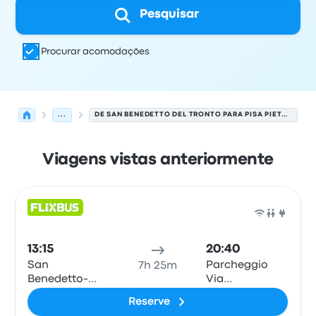
Pesquisar
Procurar acomodações
...
DE SAN BENEDETTO DEL TRONTO PARA PISA PIETRASANTINA PARKING
Viagens vistas anteriormente
As próximas partidas de San Benedetto del Tronto para
Operado por
Tipo de veículo
Horário de partida
Local de
Ônib
13:15
20:40
San
Parcheggio
7h 25m
Benedetto-
Via
Corso Mazzini
Pietransantina
Reserve
fermata