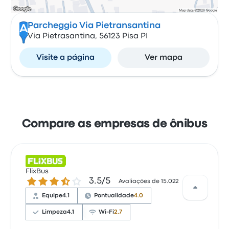
Parcheggio Via Pietransantina
A
Via Pietrasantina, 56123 Pisa PI
Visite a página
Ver mapa
Compare as empresas de ônibus
FlixBus
3.5 de 5 estrelas
3.5/5
Avaliações de 15.022
Equipe
4.1
Pontualidade
4.0
Limpeza
4.1
Wi-Fi
2.7