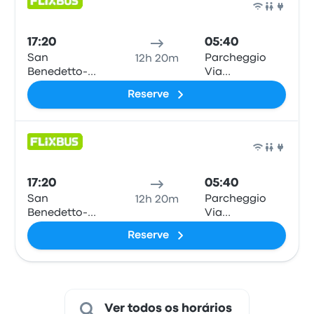
Ônib
17:20
05:40
San
Parcheggio
12h 20m
Benedetto-
Via
Corso Mazzini
Pietransantina
Reserve
fermata
dell'autobus
Ônib
17:20
05:40
San
Parcheggio
12h 20m
Benedetto-
Via
Corso Mazzini
Pietransantina
Reserve
fermata
dell'autobus
Ver todos os horários