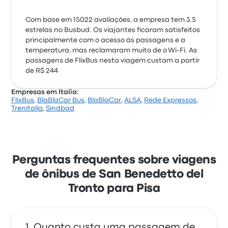
Com base em 15022 avaliações, a empresa tem 3.5
estrelas no Busbud. Os viajantes ficaram satisfeitos
principalmente com o acesso às passagens e a
temperatura, mas reclamaram muito de o Wi‑Fi. As
passagens de FlixBus nesta viagem custam a partir
de R$ 244
Empresas em Italia:
FlixBus
,
BlaBlaCar Bus
,
BlaBlaCar
,
ALSA
,
Rede Expressos
,
Trenitalia
,
Sindbad
Perguntas frequentes sobre viagens
de ônibus de San Benedetto del
Tronto para Pisa
Quanto custa uma passagem de