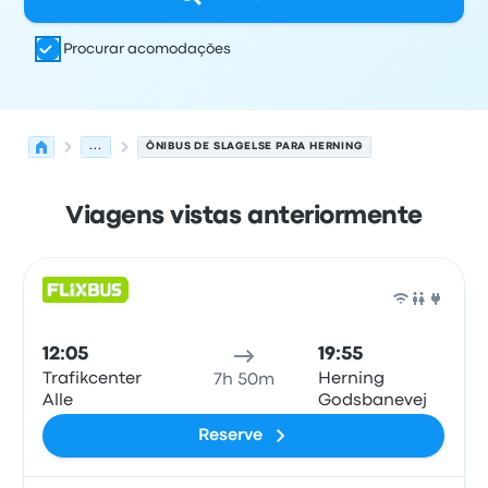
Procurar acomodações
...
ÔNIBUS DE SLAGELSE PARA HERNING
Viagens vistas anteriormente
As próximas partidas de Slagelse para Herning em 6 de
Operado por
Tipo de veículo
Horário de partida
Local de
Ônib
12:05
19:55
Trafikcenter
Herning
7h 50m
Alle
Godsbanevej
Reserve