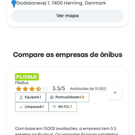
Godsbanevej 1, 7400 Herning, Denmark
Ver mapa
Compare as empresas de ônibus
FlixBus
3.5 de 5 estrelas
3.5/5
Avaliações de 15.002
Equipe
4.1
Pontualidade
4.0
Limpeza
4.1
Wi-Fi
2.7
Com base em 15002 avaliações, a empresa tem 3.5
estrelas no Busbud. Os viajantes ficaram satisfeitos