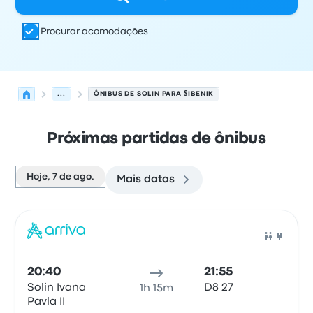
Procurar acomodações
...
ÔNIBUS DE SOLIN PARA ŠIBENIK
Próximas partidas de ônibus
Hoje, 7 de ago.
Mais datas
As próximas partidas de Solin para Šibenik em 7 de ago
Operado por
Tipo de veículo
Horário de partida
Local de
Ônib
20:40
21:55
Solin Ivana
D8 27
1h 15m
Pavla II