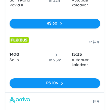
Solin Ivana
Autobusni
1h 22m
Pavla II
kolodvor
Sem tags
R$ 60
Ônib
14:10
15:35
Solin
Autobusni
1h 25m
kolodvor
Sem tags
R$ 106
Ônib