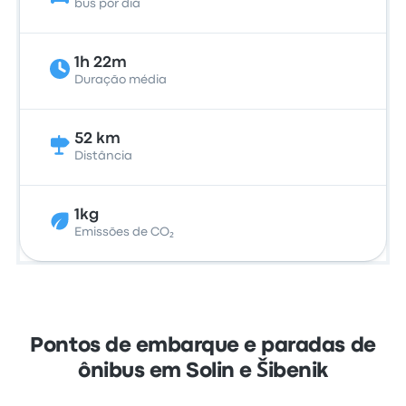
bus por dia
1h 22m
Duração média
52 km
Distância
1kg
Emissões de CO₂
Pontos de embarque e paradas de
ônibus em Solin e Šibenik