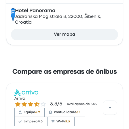
Hotel Panorama
F
Jadranska Magistrala 8, 22000, Šibenik,
Croatia
Ver mapa
Compare as empresas de ônibus
Arriva
3.3 de 5 estrelas
3.3/5
Avaliações de 545
Equipe
3.9
Pontualidade
3.1
Limpeza
4.5
Wi-Fi
3.3