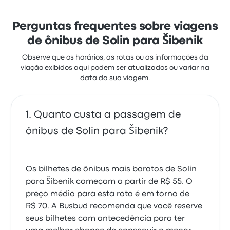
temperatura, mas reclamaram muito de as
tomadas elétricas. As passagens de Brioni Pula
nesta viagem custam a partir de R$ 53
Perguntas frequentes sobre viagens
de ônibus de Solin para Šibenik
Observe que os horários, as rotas ou as informações da
viação exibidos aqui podem ser atualizados ou variar na
data da sua viagem.
Quanto custa a passagem de
ônibus de Solin para Šibenik?
Os bilhetes de ônibus mais baratos de Solin
para Šibenik começam a partir de R$ 55. O
preço médio para esta rota é em torno de
R$ 70. A Busbud recomenda que você reserve
seus bilhetes com antecedência para ter