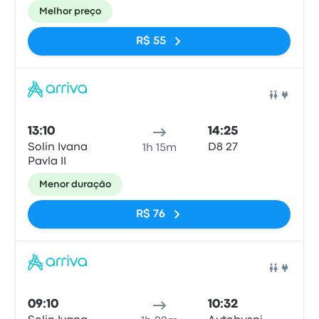
Melhor preço
R$ 55
Ônib
13:10
14:25
Solin Ivana
D8 27
1h 15m
Pavla II
Menor duração
R$ 76
Ônib
09:10
10:32