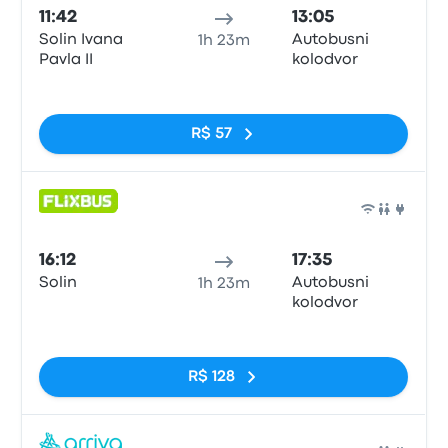
11:42
13:05
Solin Ivana
Autobusni
1h 23m
Pavla II
kolodvor
Sem tags
R$ 57
Ônib
16:12
17:35
Solin
Autobusni
1h 23m
kolodvor
Sem tags
R$ 128