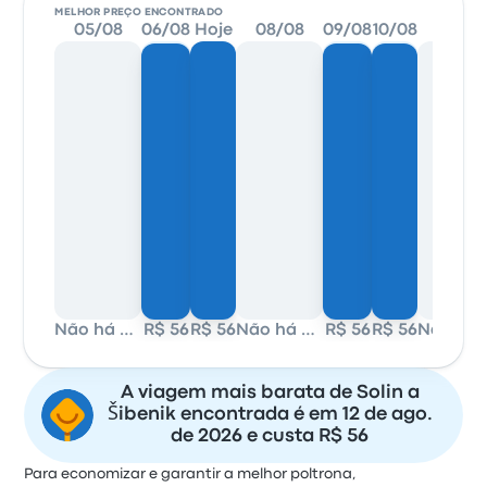
MELHOR PREÇO ENCONTRADO
05/08
06/08
Hoje
08/08
09/08
10/08
11/08
Não há dados
R$ 56
R$ 56
Não há dados
R$ 56
R$ 56
Não
A viagem mais barata de Solin a
Šibenik encontrada é em 12 de ago.
de 2026 e custa R$ 56
Para economizar e garantir a melhor poltrona,