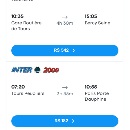
Ônib
10:35
15:05
Gare Routière
Bercy Seine
4h 30m
de Tours
Sem tags
R$ 542
Ônib
07:20
10:55
Tours Peupliers
Paris Porte
3h 35m
Dauphine
Sem tags
R$ 182