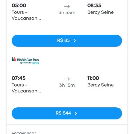
05:00
08:35
Tours -
Bercy Seine
3h 35m
Vaucanson
Bus Station
Sem tags
R$ 85
Ônib
07:45
11:00
Tours -
Bercy Seine
3h 15m
Vaucanson
Bus Station
Sem tags
R$ 544
Voltavancar