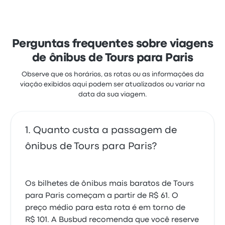
estrelas no Busbud. Os viajantes ficaram satisfeitos
principalmente com a equipe e a temperatura, mas
reclamaram muito de o custo-benefício. As
passagens de BlaBlaCar Bus - Alsa nesta viagem
custam a partir de R$ 62
Perguntas frequentes sobre viagens
de ônibus de Tours para Paris
Observe que os horários, as rotas ou as informações da
viação exibidos aqui podem ser atualizados ou variar na
data da sua viagem.
Quanto custa a passagem de
ônibus de Tours para Paris?
Os bilhetes de ônibus mais baratos de Tours
para Paris começam a partir de R$ 61. O
preço médio para esta rota é em torno de
R$ 101. A Busbud recomenda que você reserve