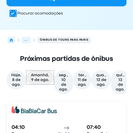
Procurar acomodações
...
ÔNIBUS DE TOURS PARA PARIS
Próximas partidas de ônibus
Hoje,
Amanhã,
seg.,
ter.,
qua.,
qui.,
8 de
9 de ago.
10
11 de
12 de
13
ago.
de
ago.
ago.
de
ago.
ago.
As próximas partidas de Tours para Paris em 9 de agost
Operado por
Tipo de veículo
Horário de partida
Local de
Ônib
04:10
07:40