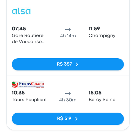
Ônib
07:45
11:59
Gare Routière
Champigny
4h 14m
de Vaucanson
(Tours)
Sem tags
R$ 357
Ônib
10:35
15:05
Tours Peupliers
Bercy Seine
4h 30m
Sem tags
R$ 519