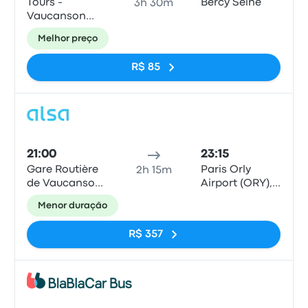
Tours -
Bercy Seine
3h 30m
Vaucanson
Bus Station
Melhor preço
R$ 85
Ônib
21:00
23:15
Gare Routière
Paris Orly
2h 15m
de Vaucanson
Airport (ORY),
(Tours)
Parking P4C
Menor duração
R$ 357
Ônib