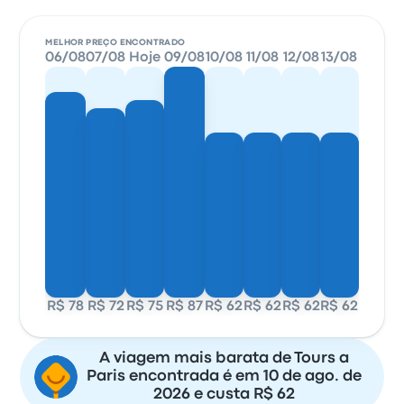
MELHOR PREÇO ENCONTRADO
06/08
07/08
Hoje
09/08
10/08
11/08
12/08
13/08
R$ 78
R$ 72
R$ 75
R$ 87
R$ 62
R$ 62
R$ 62
R$ 62
A viagem mais barata de Tours a
Paris encontrada é em 10 de ago. de
2026 e custa R$ 62