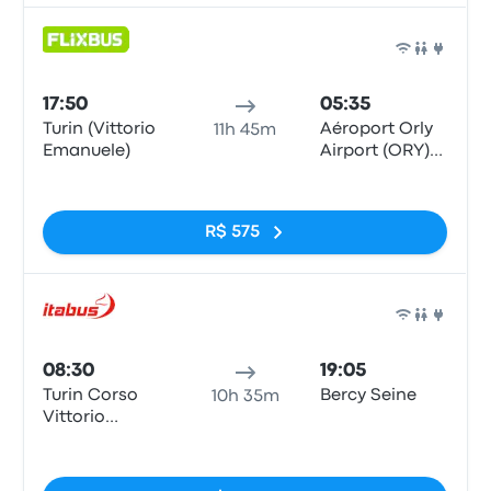
Ônib
17:50
05:35
Turin (Vittorio
Aéroport Orly
11h 45m
Emanuele)
Airport (ORY)
Terminals 1-3
Sem tags
R$ 575
Ônib
08:30
19:05
Turin Corso
Bercy Seine
10h 35m
Vittorio
Emanuele II
Sem tags