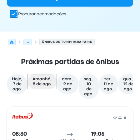
Procurar acomodações
...
ÔNIBUS DE TURIM PARA PARIS
Próximas partidas de ônibus
Hoje,
Amanhã,
dom.,
seg.,
ter.,
qua.,
7 de
8 de ago.
9 de
10
11 de
12 de
ago.
ago.
de
ago.
ago.
ago.
As próximas partidas de Turim para Paris em 8 de agos
Operado por
Tipo de veículo
Horário de partida
Local de
Ônib
08:30
19:05