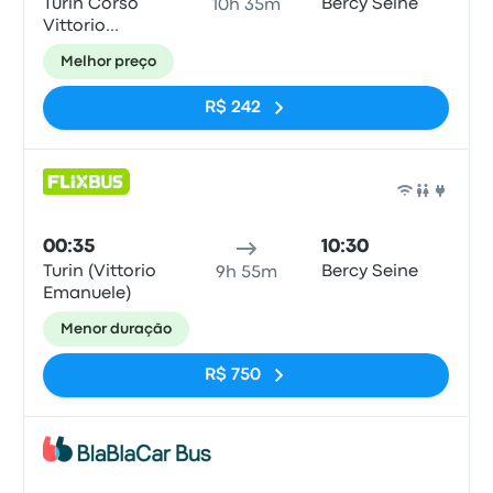
Turin Corso
Bercy Seine
10h 35m
Vittorio
Emanuele II
Melhor preço
R$ 242
Ônib
00:35
10:30
Turin (Vittorio
Bercy Seine
9h 55m
Emanuele)
Menor duração
R$ 750
Ônib