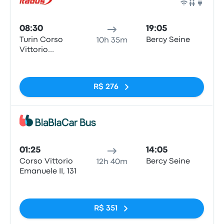
Ônib
08:30
19:05
Turin Corso
Bercy Seine
10h 35m
Vittorio
Emanuele II
Sem tags
R$ 276
Ônib
01:25
14:05
Corso Vittorio
Bercy Seine
12h 40m
Emanuele II, 131
Sem tags
R$ 351