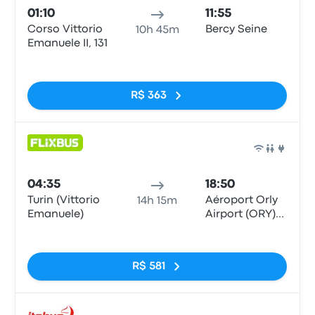
01:10
11:55
Corso Vittorio
Bercy Seine
10h 45m
Emanuele II, 131
Sem tags
R$ 363
Ônib
04:35
18:50
Turin (Vittorio
Aéroport Orly
14h 15m
Emanuele)
Airport (ORY)
Terminals 1-3
Sem tags
R$ 581