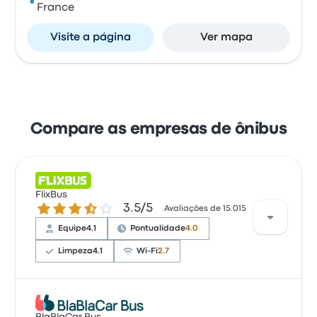
France
Visite a página
Ver mapa
Compare as empresas de ônibus
FlixBus
3.5 de 5 estrelas
3.5/5
Avaliações de 15.015
Equipe
4.1
Pontualidade
4.0
Limpeza
4.1
Wi-Fi
2.7
Com base em 15015 avaliações, a empresa tem 3.5
estrelas no Busbud. Os viajantes ficaram satisfeitos