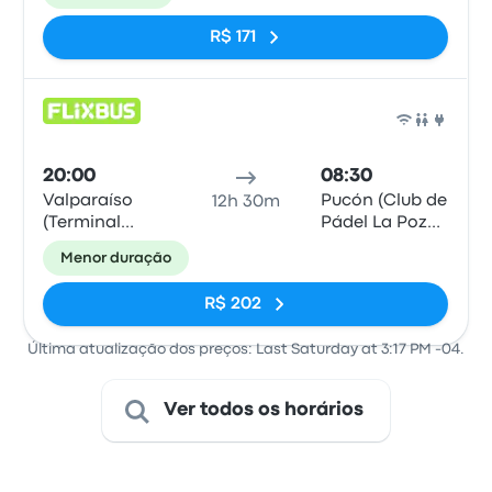
Pucón
R$ 171
Ônib
20:00
08:30
Valparaíso
Pucón (Club de
12h 30m
(Terminal
Pádel La Poza
Rodoviario)
Pucón)
Menor duração
R$ 202
Última atualização dos preços: Last Saturday at 3:17 PM -04.
Ver todos os horários