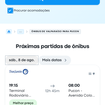
Procurar acomodações
...
ÔNIBUS DE VALPARAÍSO PARA PUCON
Próximas partidas de ônibus
sáb., 8 de ago.
Mais datas
As próximas partidas de Valparaíso para Pucon em 8 d
Operado por
Tipo de veículo
Horário de partida
Local de
Ônib
19:15
08:00
Terminal
Pucon -
12h 45m
Rodoviário
Avenida Colo
Valparaiso
Colo 580,
Melhor preço