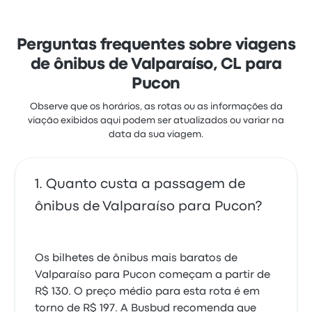
reclamaram muito de o Wi‑Fi. As passagens de
buses TranSantin nesta viagem custam a partir de
R$ 173
Perguntas frequentes sobre viagens
de ônibus de Valparaíso, CL para
Pucon
Observe que os horários, as rotas ou as informações da
viação exibidos aqui podem ser atualizados ou variar na
data da sua viagem.
Quanto custa a passagem de
ônibus de Valparaíso para Pucon?
Os bilhetes de ônibus mais baratos de
Valparaíso para Pucon começam a partir de
R$ 130. O preço médio para esta rota é em
torno de R$ 197. A Busbud recomenda que