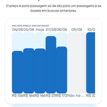
O preço é para passagem só de ida para um passageiro e se
baseia em buscas anteriores.
MELHOR PREÇO ENCONTRADO
04/08
05/08
Hoje
07/08
08/08
09/08
10/08
1
R$ 156
R$ 166
R$ 166
R$ 211
R$ 172
Não há dados
R$ 225