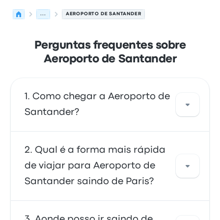
...
AEROPORTO DE SANTANDER
Perguntas frequentes sobre
Aeroporto de Santander
Como chegar a Aeroporto de
Santander?
Você pode pegar o ônibus, que dá acesso
Qual é a forma mais rápida
direto ao aeroporto. Você também pode
de viajar para Aeroporto de
pegar um táxi ou usar um serviço de
Santander saindo de Paris?
compartilhamento de corridas.
O meio mais rápido de ir e voltar de
Aonde posso ir saindo de