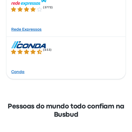
(
3772
)
4.1 de 5 estrelas
Rede Expressos
(
653
)
4.3 de 5 estrelas
Conda
Pessoas do mundo todo confiam na
Busbud