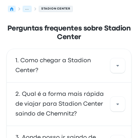
...
STADION CENTER
Perguntas frequentes sobre Stadion
Center
Como chegar a Stadion
Center?
Você pode pegar o ônibus ou o trem, que dão
Qual é a forma mais rápida
acesso direto ao seu destino. Você também
de viajar para Stadion Center
pode pegar um táxi ou usar um serviço de
saindo de Chemnitz?
compartilhamento de corridas.
O meio mais rápido de ir e voltar de Stadion
Aonde posso ir saindo de