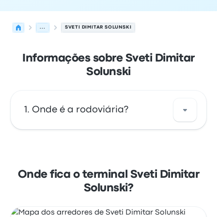
...
SVETI DIMITAR SOLUNSKI
Informações sobre Sveti Dimitar
Solunski
Onde é a rodoviária?
O endereço da Sveti Dimitar Solunski é bul.
"Sveti Dimitar Solunski" 19 2700 Blagoevgrad
Center Blagoevgrad, Bulgaria. Veja a
Onde fica o terminal Sveti Dimitar
localização desta parada de ônibus em
Solunski?
Blagoevgrad no mapa.