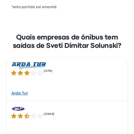
*esta partida sai amanhã
Quais empresas de ônibus tem
saídas de Sveti Dimitar Solunski?
(
278
)
3.2 de 5 estrelas
Arda Tur
(
2064
)
2.7 de 5 estrelas