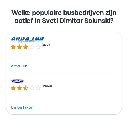
Welke populaire busbedrijven zijn
actief in Sveti Dimitar Solunski?
(
279
)
3.2 van de 5 sterren
Arda Tur
(
2064
)
2.7 van de 5 sterren
Union Ivkoni