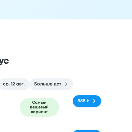
ус
ср, 12 авг.
Больше дат
ездки
Время прибытия
Место прибытия
Рекомендуемое
558 ₽
Самый
дешевый
n
вариант