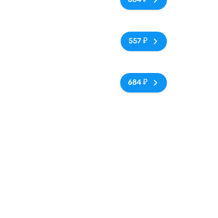
684 ₽
izhzhia
Нет тегов
557 ₽
yi ave.
Нет тегов
684 ₽
izhzhia
ожье