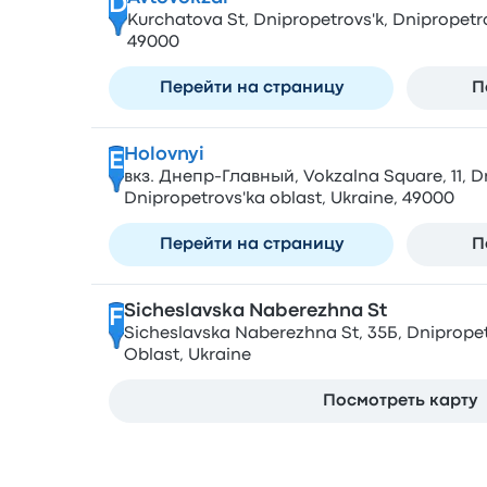
D
Kurchatova St, Dnipropetrovs'k, Dnipropetro
49000
Перейти на страницу
П
Holovnyi
E
вкз. Днепр-Главный, Vokzalna Square, 11, Dn
Dnipropetrovs'ka oblast, Ukraine, 49000
Перейти на страницу
П
Sicheslavska Naberezhna St
F
Sicheslavska Naberezhna St, 35Б, Dnipropet
Oblast, Ukraine
Посмотреть карту