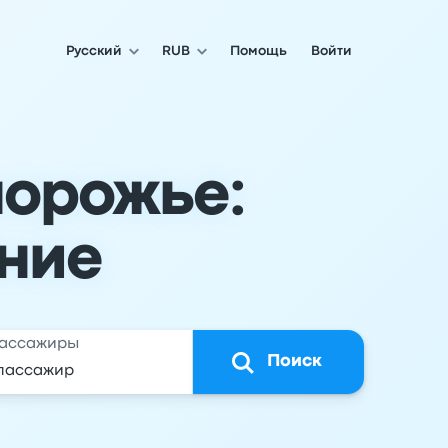
Русский
RUB
Помощь
Войти
порожье:
ние
ассажиры
Поиск