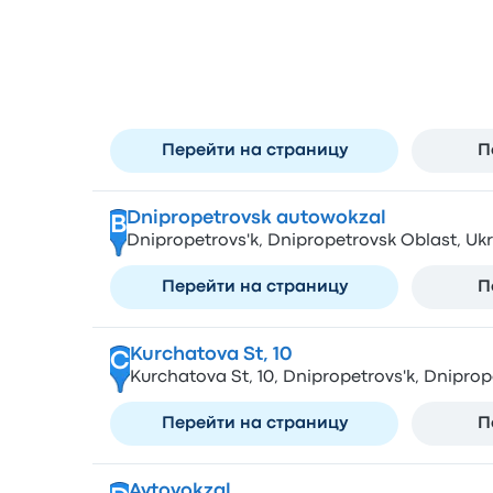
Останавливается в г
Vokzalna Square
A
Vokzalna Square, 1, Dnipropetrovs'k, Dnipro
Перейти на страницу
П
Dnipropetrovsk autowokzal
B
Dnipropetrovs'k, Dnipropetrovsk Oblast, Uk
Перейти на страницу
П
Kurchatova St, 10
C
Kurchatova St, 10, Dnipropetrovs'k, Dniprop
Перейти на страницу
П
Avtovokzal