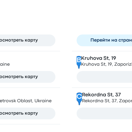
. Днепр
Останавл
Sobornyi Ave
A
petrovsk Oblast, Ukraine
Sobornyi Ave, 22, Zapo
осмотреть карту
Перейти на стра
Kruhova St, 19
B
raine
Kruhova St, 19, Zaporiz
осмотреть карту
Rekordna St, 37
C
etrovsk Oblast, Ukraine
Rekordna St, 37, Zapor
осмотреть карту