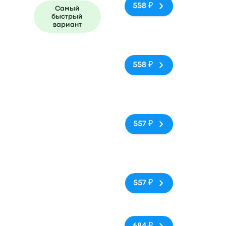
558 ₽
Самый
быстрый
n
вариант
Нет тегов
558 ₽
n
Нет тегов
557 ₽
hia
Нет тегов
557 ₽
yi ave.
Нет тегов