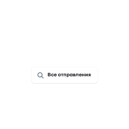
, 10
ЗАПОРIЖЖЯ АВ, Zapor
1ч 50м
13:00
sk autowokzal
Bus Station, 20 Soborn
1ч 50м
13:25
, 10
ЗАПОРIЖЖЯ АВ, Zapor
2ч 10м
Все отправления
еритесь из Днепр до Запор