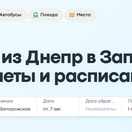
Автобусы
Поезда
Места
 из Днепр в За
леты и расписа
чения
Дата
Дата обратной поездки
П