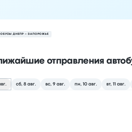
ТОБУСЫ ДНЕПР – ЗАПОРОЖЬЕ
лижайшие отправления автоб
вг.
сб, 8 авг.
вс, 9 авг.
пн, 10 авг.
вт, 11 авг.
е на 7 августа
 отправления
Место отправления
Продолжительность по
19:45
erritorial
Zaporizhya Autostatio
2ч 25м
de Street